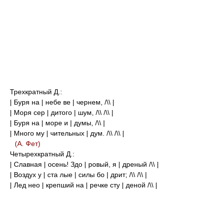
Трехкратный Д.:
| Буря на | небе ве | чернем, /\\ |
| Моря сер | дитого | шум, /\\ /\\ |
| Буря на | море и | думы, /\\ |
| Много му | чительных | дум. /\\ /\\ |
(А. Фет)
Четырехкратный Д.:
| Славная | осень! Здо | ровый, я | дреный /\\ |
| Воздух у | ста лые | силы бо | дрит; /\\ /\\ |
| Лед нео | крепший на | речке сту | деной /\\ |