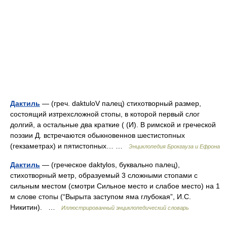
Дактиль
— (греч. daktuloV палец) стихотворный размер,
состоящий изтрехсложной стопы, в которой первый слог
долгий, а остальные два краткие ( (И). В римской и греческой
поэзии Д. встречаются обыкновеннов шестистопных
(гекзаметрах) и пятистопных… …
Энциклопедия Брокгауза и Ефрона
Дактиль
— (греческое daktylos, буквально палец),
стихотворный метр, образуемый 3 сложными стопами с
сильным местом (смотри Сильное место и слабое место) на 1
м слове стопы (“Вырыта заступом яма глубокая”, И.С.
Никитин). …
Иллюстрированный энциклопедический словарь