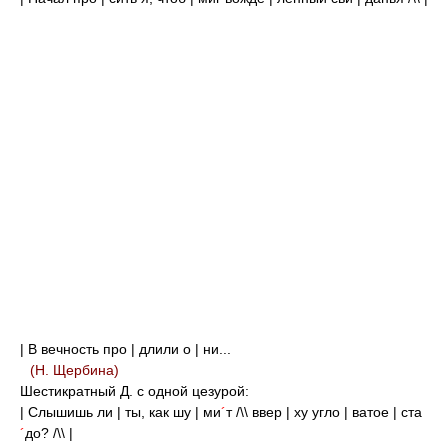
| В вечность про | длили о | ни...
(Н. Щербина)
Шестикратный Д. с одной цезурой:
| Слышишь ли | ты, как шу | ми
´
т /\\ ввер | ху угло | ватое | ста
´
до? /\\ |