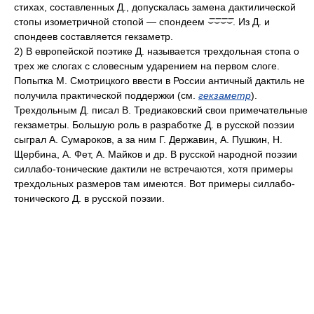
стихах, составленных Д., допускалась замена дактилической
стопы изометричной стопой — спондеем ⌣̅⌣̅⌣̅⌣̅. Из Д. и
спондеев составляется гекзаметр.
2) В европейской поэтике Д. называется трехдольная стопа о
трех же слогах с словесным ударением на первом слоге.
Попытка М. Смотрицкого ввести в России античный дактиль не
получила практической поддержки (см.
гекзаметр
).
Трехдольным Д. писал В. Тредиаковский свои примечательные
гекзаметры. Большую роль в разработке Д. в русской поэзии
сыграл А. Сумароков, а за ним Г. Державин, А. Пушкин, Н.
Щербина, А. Фет, А. Майков и др. В русской народной поэзии
силлабо-тонические дактили не встречаются, хотя примеры
трехдольных размеров там имеются. Вот примеры силлабо-
тонического Д. в русской поэзии.