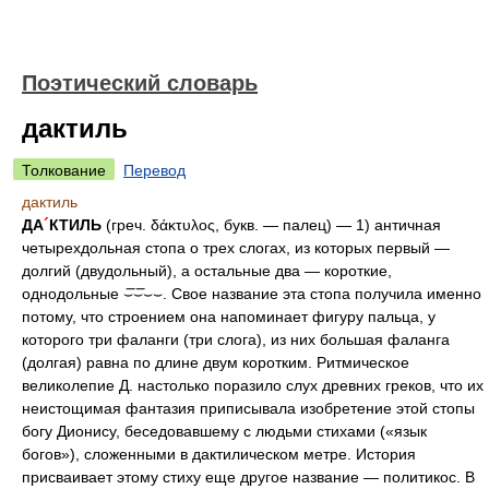
Поэтический словарь
дактиль
Толкование
Перевод
дактиль
ДА
´
КТИЛЬ
(греч. δάκτυλος, букв. — палец) — 1) античная
четырехдольная стопа о трех слогах, из которых первый —
долгий (двудольный), а остальные два — короткие,
однодольные ⌣̅⌣̅⌣⌣. Свое название эта стопа получила именно
потому, что строением она напоминает фигуру пальца, у
которого три фаланги (три слога), из них большая фаланга
(долгая) равна по длине двум коротким. Ритмическое
великолепие Д. настолько поразило слух древних греков, что их
неистощимая фантазия приписывала изобретение этой стопы
богу Дионису, беседовавшему с людьми стихами («язык
богов»), сложенными в дактилическом метре. История
присваивает этому стиху еще другое название — политикос. В