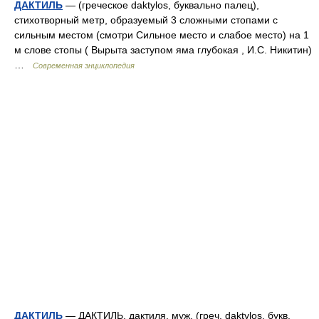
ДАКТИЛЬ
— (греческое daktylos, буквально палец),
стихотворный метр, образуемый 3 сложными стопами с
сильным местом (смотри Сильное место и слабое место) на 1
м слове стопы ( Вырыта заступом яма глубокая , И.С. Никитин)
…
Современная энциклопедия
ДАКТИЛЬ
— ДАКТИЛЬ, дактиля, муж. (греч. daktylos, букв.