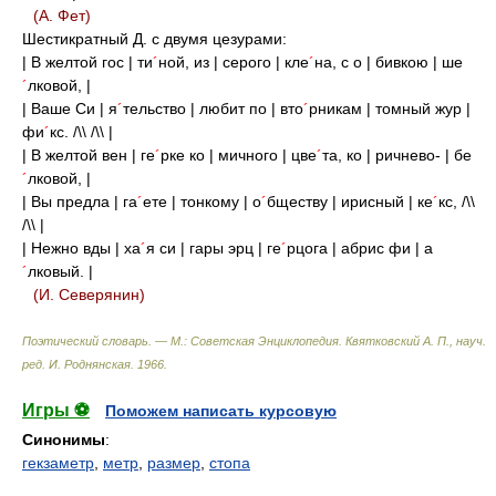
(А. Фет)
Шестикратный Д. с двумя цезурами:
| В желтой гос | ти
´
ной, из | серого | кле
´
на, с о | бивкою | ше
´
лковой, |
| Ваше Си | я
´
тельство | любит по | вто
´
рникам | томный жур |
фи
´
кс. /\\ /\\ |
| В желтой вен | ге
´
рке ко | мичного | цве
´
та, ко | ричнево- | бе
´
лковой, |
| Вы предла | га
´
ете | тонкому | о
´
бществу | ирисный | ке
´
кс, /\\
/\\ |
| Нежно вды | ха
´
я си | гары эрц | ге
´
рцога | абрис фи | а
´
лковый. |
(И. Северянин)
Поэтический словарь. — М.: Советская Энциклопедия
.
Квятковский А. П., науч.
ред. И. Роднянская
.
1966
.
Игры ⚽
Поможем написать курсовую
Синонимы
:
гекзаметр
,
метр
,
размер
,
стопа