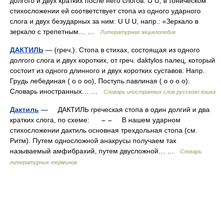
долгого и двух кратких после него слогов: U U, в тоническом
стихосложении ей соответствует стопа из одного ударного
слога и двух безударных за ним: U U U, напр.: «Зеркало в
зеркало с трепетным… …
Литературная энциклопедия
ДАКТИЛЬ
— (греч.). Стопа в стихах, состоящая из одного
долгого слога и двух коротких, от греч. daktylos палец, который
состоит из одного длинного и двух коротких суставов. Напр.
Грудь лебединая ( о о оо), Поступь павлиная ( о о о о).
Словарь иностранных… …
Словарь иностранных слов русского языка
Дактиль
— ДАКТИЛЬ греческая стопа в один долгий и два
кратких слога, по схеме: ⌣ ⌣ В нашем ударном
стихосложении дактиль основная трехдольная стопа (см.
Ритм). Путем односложной анакрусы получаем так
называемый амфибрахий, путем двусложной… …
Словарь
литературных терминов