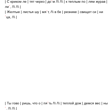
| С криком ле | тят через | до
´
м /\\ /\\ | к теплым по | лям журав |
ли
´
, /\\ /\\ |
| Желтые | листья шу | мя
´
т, /\\ в бе | резнике | свищет си | ни
´
ца, /\\ |
| Ты гово | ришь, что о | пя
´
ть /\\ /\\ | теплой дож | демся вес | ны
´
. /\\ /\\ |