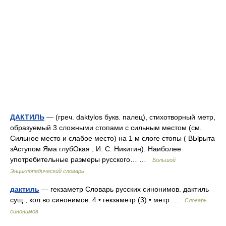
ДАКТИЛЬ
— (греч. daktylos букв. палец), стихотворный метр,
образуемый 3 сложными стопами с сильным местом (см.
Сильное место и слабое место) на 1 м слоге стопы ( ВЫрыта
зАступом Яма глубОкая , И. С. Никитин). Наиболее
употребительные размеры русского… …
Большой
Энциклопедический словарь
дактиль
— гекзаметр Словарь русских синонимов. дактиль
сущ., кол во синонимов: 4 • гекзаметр (3) • метр …
Словарь
синонимов