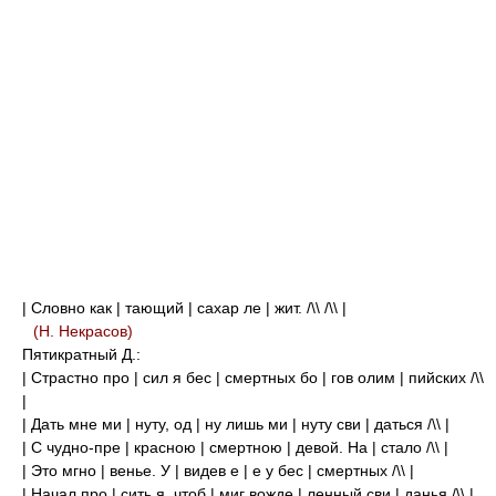
| Словно как | тающий | сахар ле | жит. /\\ /\\ |
(Н. Некрасов)
Пятикратный Д.:
| Страстно про | сил я бес | смертных бо | гов олим | пийских /\\
|
| Дать мне ми | нуту, од | ну лишь ми | нуту сви | даться /\\ |
| С чудно-пре | красною | смертною | девой. На | стало /\\ |
| Это мгно | венье. У | видев е | е у бес | смертных /\\ |
| Начал про | сить я, чтоб | миг вожде | ленный сви | данья /\\ |