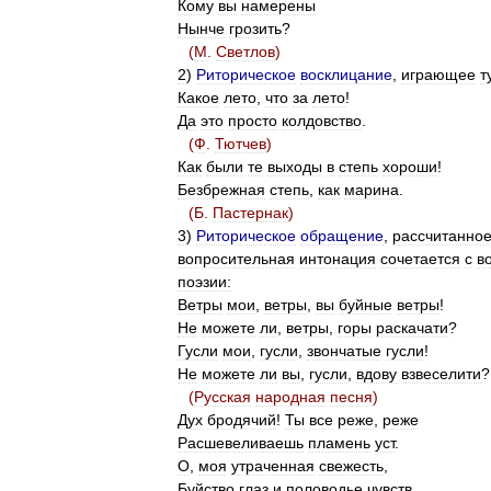
Кому
вы
намерены
Нынче
грозить
?
(
М
.
Светлов
)
2
)
Риторическое
восклицание
,
играющее
т
Какое
лето
,
что
за
лето
!
Да
это
просто
колдовство
.
(
Ф
.
Тютчев
)
Как
были
те
выходы
в
степь
хороши
!
Безбрежная
степь
,
как
марина
.
(
Б
.
Пастернак
)
3
)
Риторическое
обращение
,
рассчитанно
вопросительная
интонация
сочетается
с
в
поэзии:
Ветры
мои
,
ветры
,
вы
буйные
ветры
!
Не
можете
ли
,
ветры
,
горы
раскачати
?
Гусли
мои
,
гусли
,
звончатые
гусли
!
Не
можете
ли
вы
,
гусли
,
вдову
взвеселити
?
(
Русская
народная
песня
)
Дух
бродячий
!
Ты
все
реже
,
реже
Расшевеливаешь
пламень
уст
.
О
,
моя
утраченная
свежесть
,
Буйство
глаз
и
половодье
чувств
.