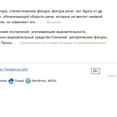
ра, стилистическая фигура, фигура речи; лат. figura от др.
и, обозначающий обороты речи, которые не вносят никакой
ние, но изменяют его… …
Википедия
еские построения, усиливающие выразительность
льно выразительные средства Синоним: риторические фигуры,
т: Тропы …
Терминологический словарь-тезаурус по литературоведению
ка
,
Реклама на сайте
18+
omla,
Drupal,
WordPress, MODx.