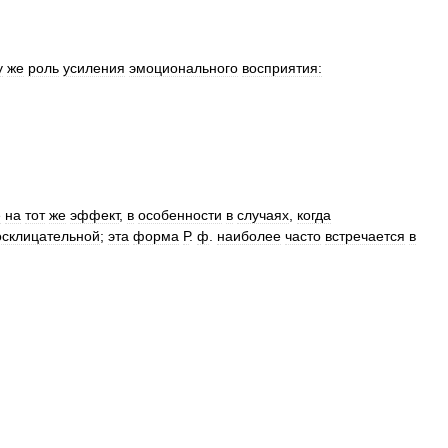
у
же
роль
усиления
эмоционального
восприятия:
е
на
тот
же
эффект
,
в
особенности
в
случаях
,
когда
осклицательной
;
эта
форма
Р
.
ф
.
наиболее
часто
встречается
в