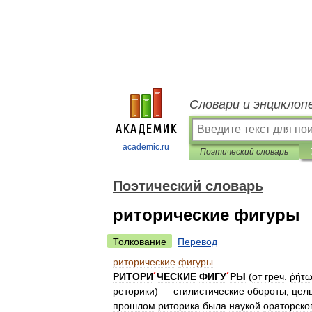
Словари и энциклоп
academic.ru
Поэтический словарь
Поэтический словарь
риторические фигуры
Толкование
Перевод
риторические
фигуры
РИТОРИ
´
ЧЕСКИЕ
ФИГУ
´
РЫ
(
от
греч
.
ῥήτ
реторики
) —
стилистические
обороты
,
цел
прошлом
риторика
была
наукой
ораторско