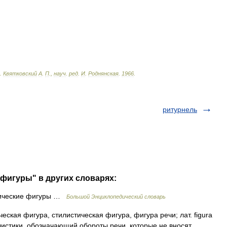
.
Квятковский
А
.
П
.,
науч
.
ред
.
И
.
Роднянская
.
1966
.
ритурнель
 фигуры" в других словарях:
тические фигуры …
Большой Энциклопедический словарь
ская фигура, стилистическая фигура, фигура речи; лат. figura
илистики, обозначающий обороты речи, которые не вносят