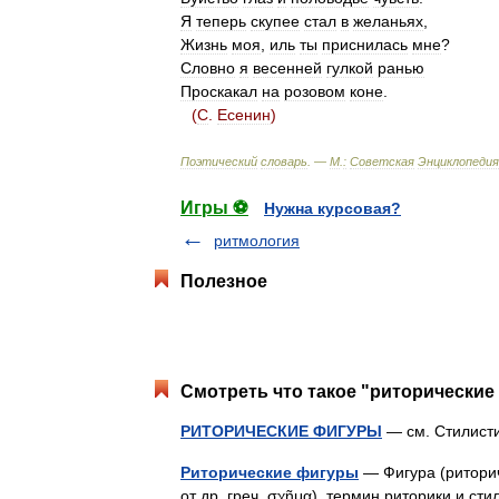
Я
теперь
скупее
стал
в
желаньях
,
Жизнь
моя
,
иль
ты
приснилась
мне
?
Словно
я
весенней
гулкой
ранью
Проскакал
на
розовом
коне
.
(
С
.
Есенин
)
Поэтический
словарь
. —
М
.
:
Советская
Энциклопедия
Игры ⚽
Нужна курсовая?
ритмология
Полезное
Смотреть что такое "риторические
РИТОРИЧЕСКИЕ ФИГУРЫ
— см. Стилис
Риторические фигуры
— Фигура (риториче
от др. греч. σχῆμα) термин риторики и ст