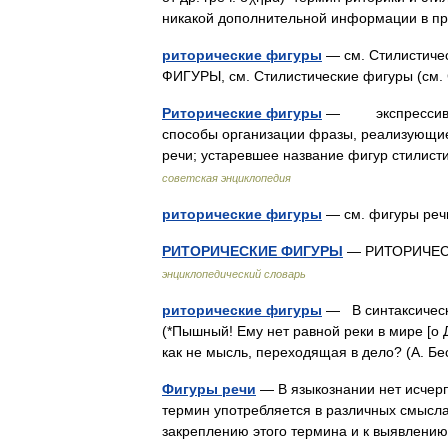
никакой дополнительной информации в 
риторические фигуры
— см. Стилистич
ФИГУРЫ, см. Стилистические фигуры 
Риторические фигуры
— экспрессивные
способы организации фразы, реализующи
речи; устаревшее название фигур стилист
советская энциклопедия
риторические фигуры
— см. фигуры р
РИТОРИЧЕСКИЕ ФИГУРЫ
— РИТОРИЧЕСКИ
энциклопедический словарь
риторические фигуры
— В синтаксическо
(*Пышный! Ему нет равной реки в мире [о Д
как не мысль, переходящая в дело? (А. 
Фигуры речи
— В языкознании нет исчер
термин употребляется в различных смысла
закреплению этого термина и к выявлени