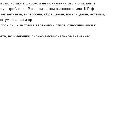
й
стилистики
в
широком
ее
понимании
были
описаны
в
л
употребление
Р
.
ф
.
признаком
высокого
стиля
.
К
Р
.
ф
.
,
как
антитеза
,
гипербола
,
обращение
,
восклицание
,
астеизм
,
ие
,
умолчание
и
пр
.
илось
лишь
за
тремя
явлениями
стиля
,
относящимися
к
вета
,
но
имеющий
лирико
-
эмоциональное
значение: