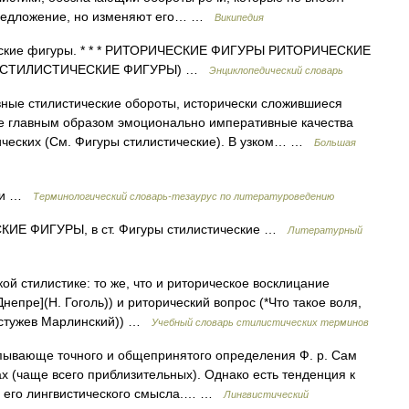
предложение, но изменяют его… …
Википедия
еские фигуры. * * * РИТОРИЧЕСКИЕ ФИГУРЫ РИТОРИЧЕСКИЕ
(см. СТИЛИСТИЧЕСКИЕ ФИГУРЫ) …
Энциклопедический словарь
 стилистические обороты, исторически сложившиеся
е главным образом эмоционально императивные качества
ических (См. Фигуры стилистические). В узком… …
Большая
ечи …
Терминологический словарь-тезаурус по литературоведению
Е ФИГУРЫ, в ст. Фигуры стилистические …
Литературный
й стилистике: то же, что и риторическое восклицание
непре](Н. Гоголь)) и риторический вопрос (*Что такое воля,
Бестужев Марлинский)) …
Учебный словарь стилистических терминов
пывающе точного и общепринятого определения Ф. р. Сам
х (чаще всего приблизительных). Однако есть тенденция к
ю его лингвистического смысла.… …
Лингвистический