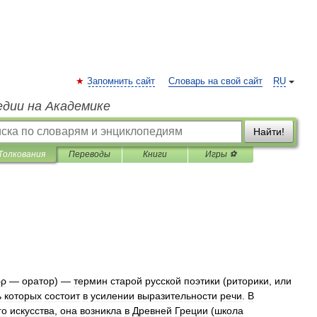
Запомнить сайт
Словарь на свой сайт
RU
едии на Академике
Найти!
Толкования
Переводы
Книги
Игры ⚽
ωρ
—
оратор
) —
термин
старой
русской
поэтики
(
риторики
,
или
ь
которых
состоит
в
усилении
выразительности
речи
.
В
го
искусства
,
она
возникла
в
Древней
Греции
(
школа