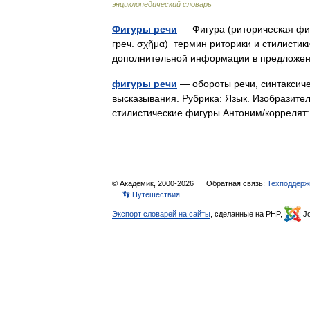
энциклопедический словарь
Фигуры речи
— Фигура (риторическая фигу
греч. σχῆμα) термин риторики и стилистик
дополнительной информации в предложе
фигуры речи
— обороты речи, синтаксич
высказывания. Рубрика: Язык. Изобразите
стилистические фигуры Антоним/корреля
© Академик, 2000-2026
Обратная связь:
Техподдерж
👣 Путешествия
Экспорт словарей на сайты
, сделанные на PHP,
Jo