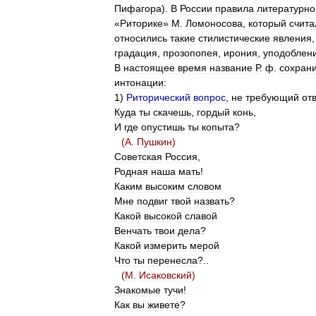
Пифагора
).
В
России
правила
литературно
«
Риторике
»
М
.
Ломоносова
,
который
счита
относились
такие
стилистические
явления
градация
,
прозопопея
,
ирония
,
уподоблен
В
настоящее
время
название
Р
.
ф
.
сохран
интонации:
1
)
Риторический
вопрос
,
не
требующий
от
Куда
ты
скачешь
,
гордый
конь
,
И
где
опустишь
ты
копыта
?
(
А
.
Пушкин
)
Советская
Россия
,
Родная
наша
мать
!
Каким
высоким
словом
Мне
подвиг
твой
назвать
?
Какой
высокой
славой
Венчать
твои
дела
?
Какой
измерить
мерой
Что
ты
перенесла
?..
(
М
.
Исаковский
)
Знакомые
тучи
!
Как
вы
живете
?