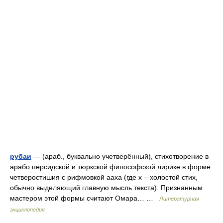
рубаи
— (араб., буквально учетверённый), стихотворение в
арабо персидской и тюркской философской лирике в форме
четверостишия с рифмовкой ааха (где х – холостой стих,
обычно выделяющий главную мысль текста). Признанным
мастером этой формы считают Омара… …
Литературная
энциклопедия