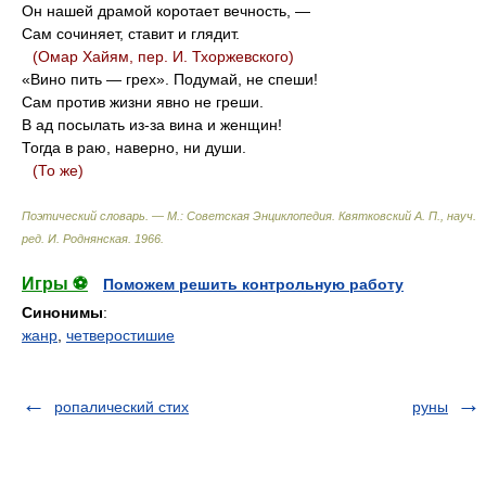
Он нашей драмой коротает вечность, —
Сам сочиняет, ставит и глядит.
(Омар Хайям, пер. И. Тхоржевского)
«Вино пить — грех». Подумай, не спеши!
Сам против жизни явно не греши.
В ад посылать из-за вина и женщин!
Тогда в раю, наверно, ни души.
(То же)
Поэтический словарь. — М.: Советская Энциклопедия
.
Квятковский А. П., науч.
ред. И. Роднянская
.
1966
.
Игры ⚽
Поможем решить контрольную работу
Синонимы
:
жанр
,
четверостишие
ропалический стих
руны