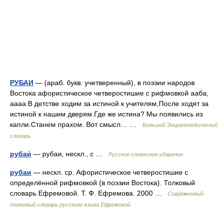
РУБАИ
— (араб. букв. учетверенный), в поэзии народов
Востока афористическое четверостишие с рифмовкой ааба,
аааа:В детстве ходим за истиной к учителям,После ходят за
истиной к нашим дверям.Где же истина? Мы появились из
капли.Станем прахом. Вот смысл… …
Большой Энциклопедический
словарь
рубаи́
— рубаи, нескл., с …
Русское словесное ударение
рубаи
— нескл. ср. Афористическое четверостишие с
определённой рифмовкой (в поэзии Востока). Толковый
словарь Ефремовой. Т. Ф. Ефремова. 2000 …
Современный
толковый словарь русского языка Ефремовой