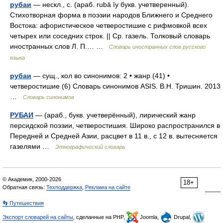
рубаи
— нескл., с. (араб. rubā īy букв. учетверенный).
Стихотворная форма в поэзии народов Ближнего и Среднего
Востока: афористическое четверостишие с рифмовкой всех
четырех или соседних строк. || Ср. газель. Толковый словарь
иностранных слов Л. П.… …
Словарь иностранных слов русского
языка
рубаи
— сущ., кол во синонимов: 2 • жанр (41) •
четверостишие (6) Словарь синонимов ASIS. В.Н. Тришин. 2013
…
Словарь синонимов
РУБАИ
— (араб., букв. учетверённый), лирический жанр
персидской поэзии, четверостишия. Широко распространился в
Передней и Средней Азии, расцвет в 11 в., с 12 в. вытесняется
газелями …
Этнографический словарь
© Академик, 2000-2026
18+
Обратная связь:
Техподдержка
,
Реклама на сайте
👣 Путешествия
Экспорт словарей на сайты
, сделанные на PHP,
Joomla,
Drupal,