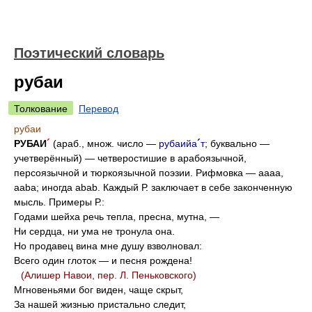
Поэтический словарь
рубаи
Толкование
Перевод
рубаи
РУБАИ
´
(араб., множ. число —
рубаийа
´
т
; буквально —
учетверённый) — четверостишие в арабоязычной,
персоязычной и тюркоязычной поэзии. Рифмовка — aaaa,
aaba; иногда abab. Каждый Р. заключает в себе законченную
мысль. Примеры Р.:
Годами шейха речь тепла, пресна, мутна, —
Ни сердца, ни ума не тронула она.
Но продавец вина мне душу взволновал:
Всего один глоток — и песня рождена!
(Алишер Навои, пер. Л. Пеньковского)
Мгновеньями бог виден, чаще скрыт,
За нашей жизнью пристально следит,