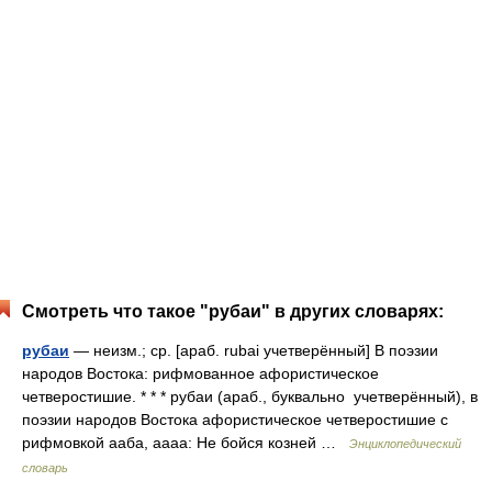
Смотреть что такое "рубаи" в других словарях:
рубаи
— неизм.; ср. [араб. rubai учетверённый] В поэзии
народов Востока: рифмованное афористическое
четверостишие. * * * рубаи (араб., буквально учетверённый), в
поэзии народов Востока афористическое четверостишие с
рифмовкой ааба, аааа: Не бойся козней …
Энциклопедический
словарь