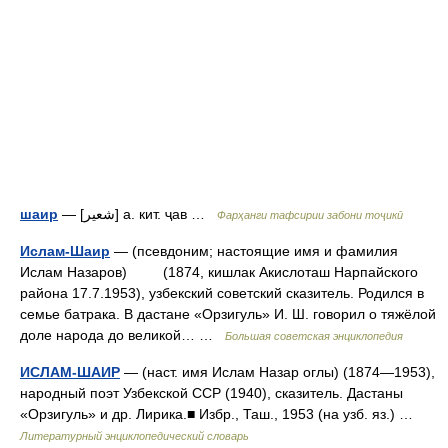
шаир
— [شعير] а. кит. ҷав …
Фарҳанги тафсирии забони тоҷикӣ
Ислам-Шаир
— (псевдоним; настоящие имя и фамилия
Ислам Назаров) (1874, кишлак Акислоташ Нарпайского
района 17.7.1953), узбекский советский сказитель. Родился в
семье батрака. В дастане «Орзигуль» И. Ш. говорил о тяжёлой
доле народа до великой… …
Большая советская энциклопедия
ИСЛАМ-ШАИР
— (наст. имя Ислам Назар оглы) (1874—1953),
народный поэт Узбекской ССР (1940), сказитель. Дастаны
«Орзигуль» и др. Лирика.■ Избр., Таш., 1953 (на узб. яз.) …
Литературный энциклопедический словарь