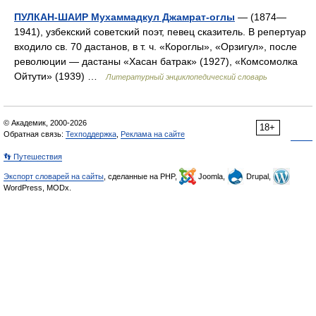
ПУЛКАН-ШАИР Мухаммадкул Джамрат-оглы
— (1874—
1941), узбекский советский поэт, певец сказитель. В репертуар
входило св. 70 дастанов, в т. ч. «Короглы», «Орзигул», после
революции — дастаны «Хасан батрак» (1927), «Комсомолка
Ойтути» (1939) …
Литературный энциклопедический словарь
© Академик, 2000-2026
18+
Обратная связь:
Техподдержка
,
Реклама на сайте
👣 Путешествия
Экспорт словарей на сайты
, сделанные на PHP,
Joomla,
Drupal,
WordPress, MODx.