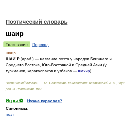
Поэтический словарь
шаир
Толкование
Перевод
шаир
ШАИ
´
Р
(араб.) — название поэта у народов Ближнего и
Среднего Востока, Юго-Восточной и Средней Азии (у
туркменов, каракалпаков и узбеков —
шахир
).
Поэтический словарь. — М.: Советская Энциклопедия
.
Квятковский А. П., науч.
ред. И. Роднянская
.
1966
.
Игры ⚽
Нужна курсовая?
Синонимы
:
поэт