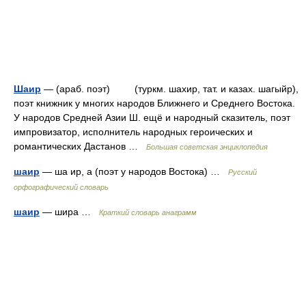
Шаир
— (араб. поэт) (туркм. шахир, тат. и казах. шагыйр),
поэт книжник у многих народов Ближнего и Среднего Востока.
У народов Средней Азии Ш. ещё и народный сказитель, поэт
импровизатор, исполнитель народных героических и
романтических Дастанов …
Большая советская энциклопедия
шаир
— ша ир, а (поэт у народов Востока) …
Русский
орфографический словарь
шаир
— шира …
Краткий словарь анаграмм