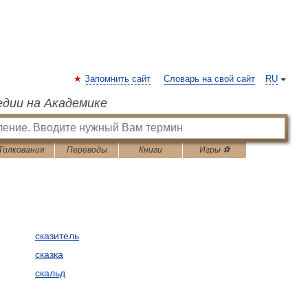
Запомнить сайт
Словарь на свой сайт
RU
едии на Академике
Толкования
Переводы
Книги
Игры ⚽
сказитель
сказка
скальд