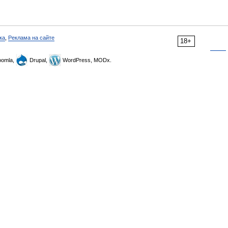
ка
,
Реклама на сайте
18+
omla,
Drupal,
WordPress, MODx.