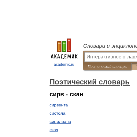
Словари и энциклоп
academic.ru
Поэтический словарь
Поэтический словарь
сирв - скан
сирвента
систола
сицилиана
сказ