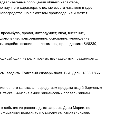
едварительные сообщения общего характера,
научного характера, с целью ввести читателя в курс
о непосредственно с сюжетом произведения и может
преамбула, пролог, интродукция; ввод, внесение,
одключение, подсоединение, основание, учреждение;
зы, задействование, пролегомены, пропедевтика,&#8230; …
одицы) один из религиозных двунадесятых праздников …
м. вводить. Толковый словарь Даля. В.И. Даль. 1863 1866 …
ционерного капитала посредством продажи акций биржевым
 См. также: Эмиссия акций Финансовый словарь Финам …
м событие из раннего детствапресв. Девы Марии, не
рифическихЕвангелиях и у многих св. отцов (Кирилла