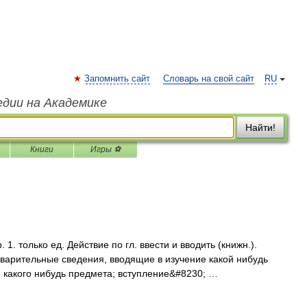
Запомнить сайт
Словарь на свой сайт
RU
едии на Академике
Найти!
Книги
Игры ⚽
. только ед. Действие по гл. ввести и вводить (книжн.).
варительные сведения, вводящие в изучение какой нибудь
какого нибудь предмета; вступление&#8230; …