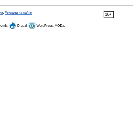
ка
,
Реклама на сайте
18+
omla,
Drupal,
WordPress, MODx.