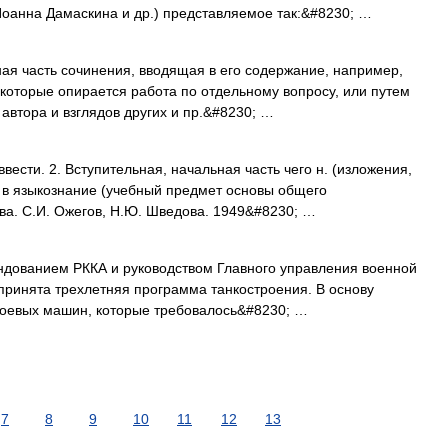
Иоанна Дамаскина и др.) представляемое так:&#8230; …
часть сочинения, вводящая в его содержание, например,
которые опирается работа по отдельному вопросу, или путем
автора и взглядов других и пр.&#8230; …
вести. 2. Вступительная, начальная часть чего н. (изложения,
 В. в языкознание (учебный предмет основы общего
ва. С.И. Ожегов, Н.Ю. Шведова. 1949&#8230; …
ванием РККА и руководством Главного управления военной
инята трехлетняя программа танкостроения. В основу
 боевых машин, которые требовалось&#8230; …
7
8
9
10
11
12
13