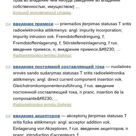
прав во владение чем нибудь (введение во владение
собственностью, имуществом) …
Большой экономический словарь
введение примеси
— priemaišos įterpimas statusas T sritis
114
radioelektronika atitikmenys: angl. impurity incorporation;
impurity intrusion vok. Fremdstoffeindringung, f;
Fremdstoffeinlagerung, f; Störstelleneinlagerung, f rus.
введение примеси, n; внедрение примеси,&#8230; …
Radioelektronikos terminų žodynas
введение постоянной составляющей тока
— nuolatinės
115
srovės sando sudarymas statusas T sritis radioelektronika
atitikmenys: angl. direct current component insertion vok.
Gleichstromkomponentenzuführung, f rus. введение
постоянной составляющей тока, n pranc. insertion de la
composante&#8230; …
Radioelektronikos terminų žodynas
введение акцепторов
— akceptorių įterpimas statusas T
116
sritis fizika atitikmenys: angl. acceptor addition vok.
Einlagerung von Akzeptoren, f rus. введение акцепторов, n
pranc. introduction d’accepteurs, f …