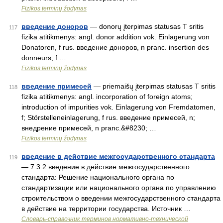
Fizikos terminų žodynas
введение доноров
— donorų įterpimas statusas T sritis
117
fizika atitikmenys: angl. donor addition vok. Einlagerung von
Donatoren, f rus. введение доноров, n pranc. insertion des
donneurs, f …
Fizikos terminų žodynas
введение примесей
— priemaišų įterpimas statusas T sritis
118
fizika atitikmenys: angl. incorporation of foreign atoms;
introduction of impurities vok. Einlagerung von Fremdatomen,
f; Störstelleneinlagerung, f rus. введение примесей, n;
внедрение примесей, n pranc.&#8230; …
Fizikos terminų žodynas
введение в действие межгосударственного стандарта
119
— 7.3.2 введение в действие межгосударственного
стандарта: Решение национального органа по
стандартизации или национального органа по управлению
строительством о введении межгосударственного стандарта
в действие на территории государства. Источник …
Словарь-справочник терминов нормативно-технической