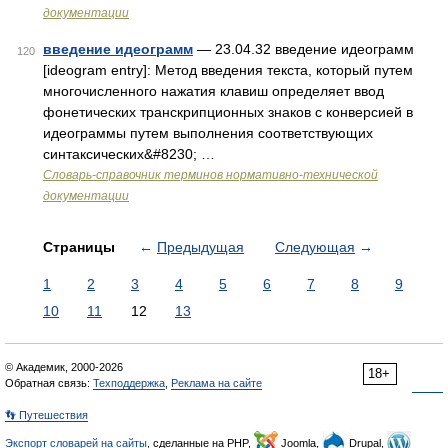
документации
введение идеограмм
— 23.04.32 введение идеограмм
120
[ideogram entry]: Метод введения текста, который путем
многочисленного нажатия клавиш определяет ввод
фонетических транскрипционных знаков с конверсией в
идеограммы путем выполнения соответствующих
синтаксических&#8230; …
Словарь-справочник терминов нормативно-технической
документации
Страницы
←
Предыдущая
Следующая
→
1
2
3
4
5
6
7
8
9
10
11
12
13
© Академик, 2000-2026
18+
Обратная связь:
Техподдержка
,
Реклама на сайте
👣 Путешествия
Экспорт словарей на сайты
, сделанные на PHP,
Joomla,
Drupal,