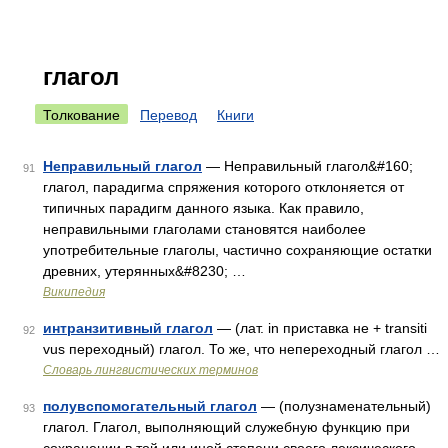
глагол
Толкование
Перевод
Книги
Неправильный глагол
— Неправильный глагол&#160;
91
глагол, парадигма спряжения которого отклоняется от
типичных парадигм данного языка. Как правило,
неправильными глаголами становятся наиболее
употребительные глаголы, частично сохраняющие остатки
древних, утерянных&#8230; …
Википедия
интранзитивный глагол
— (лат. in приставка не + transiti
92
vus переходный) глагол. То же, что непереходный глагол …
Словарь лингвистических терминов
полувспомогательный глагол
— (полузнаменательный)
93
глагол. Глагол, выполняющий служебную функцию при