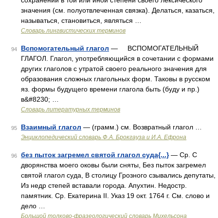
сохранении в той или иной степени своего лексического
значения (см. полуотвлеченная связка). Делаться, казаться,
называться, становиться, являться …
Словарь лингвистических терминов
Вспомогательный глагол
— ВСПОМОГАТЕЛЬНЫЙ
94
ГЛАГОЛ. Глагол, употребляющийся в сочетании с формами
других глаголов с утратой своего реального значения для
образования сложных глагольных форм. Таковы в русском
яз. формы будущего времени глагола быть (буду и пр.)
в&#8230; …
Словарь литературных терминов
Взаимный глагол
— (грамм.) см. Возвратный глагол …
95
Энциклопедический словарь Ф.А. Брокгауза и И.А. Ефрона
без пыток загремел святой глагол суда{...}
— Ср. С
96
дворянства моего оковы были сняты, Без пыток загремел
святой глагол суда, В столицу Грозного сзывались депутаты,
Из недр степей вставали города. Апухтин. Недостр.
памятник. Ср. Екатерина II. Указ 19 окт. 1764 г. См. слово и
дело …
Большой толково-фразеологический словарь Михельсона