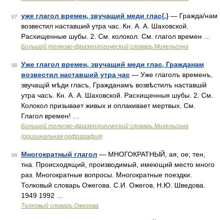
уже глагол времен, звучащий меди глас{,}
— Гражда/нам
97
возвестил наставший утра час. Кн. A. А. Шаховской.
Расхищенные шубы. 2. См. колокол. См. глагол времен …
Большой толково-фразеологический словарь Михельсона
Уже глагол времен, звучащий меди глас, Гражданам
98
возвестил наставший утра час
— Уже глаголъ временъ,
звучащій мѣди гласъ, Гражданамъ возвѣстилъ наставшій
утра часъ. Кн. А. А. Шаховской. Расхищенныя шубы. 2. См.
Колокол призывает живых и оплакивает мертвых. См.
Глагол времен! …
Большой толково-фразеологический словарь Михельсона
(оригинальная орфография)
Многократный глагол
— МНОГОКРАТНЫЙ, ая, ое; тен,
99
тна. Происходящий, производимый, имеющий место много
раз. Многократные вопросы. Многократные поездки.
Толковый словарь Ожегова. С.И. Ожегов, Н.Ю. Шведова.
1949 1992 …
Толковый словарь Ожегова