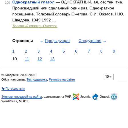
Однократный глагол
— ОДНОКРАТНЫЙ, ая, ое; тен, тна.
100
Происшедший или сделанный один раз. Однократное
посещение. Толковый словарь Ожегова. С.И. Ожегов, Н.Ю.
Шведова. 1949 1992 …
Толковый словарь Ожегова
Страницы
←
Предыдущая
Следующая
→
1
2
3
4
5
6
7
8
9
10
11
12
13
© Академик, 2000-2026
18+
Обратная связь:
Техподдержка
,
Реклама на сайте
👣 Путешествия
Экспорт словарей на сайты
, сделанные на PHP,
Joomla,
Drupal,
WordPress, MODx.