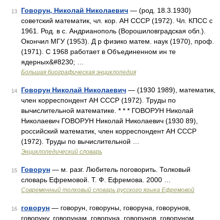
Говорун, Николай Николаевич
— (род. 18.3.1930)
13
советский математик, чл. кор. АН СССР (1972). Чл. КПСС с
1961. Род. в с. Андрианополь (Ворошиловградская обл.).
Окончил МГУ (1953). Д р физико матем. наук (1970), проф.
(1971). С 1968 работает в Объединенном ин те
ядерных&#8230; …
Большая биографическая энциклопедия
Говорун Николай Николаевич
— (1930 1989), математик,
14
член корреспондент АН СССР (1972). Труды по
вычислительной математике. * * * ГОВОРУН Николай
Николаевич ГОВОРУН Николай Николаевич (1930 89),
российский математик, член корреспондент АН СССР
(1972). Труды по вычислительной …
Энциклопедический словарь
Говорун
— м. разг. Любитель поговорить. Толковый
15
словарь Ефремовой. Т. Ф. Ефремова. 2000 …
Современный толковый словарь русского языка Ефремовой
говорун
— говорун, говоруны, говоруна, говорунов,
16
говоруну, говорунам, говоруна, говорунов, говоруном,