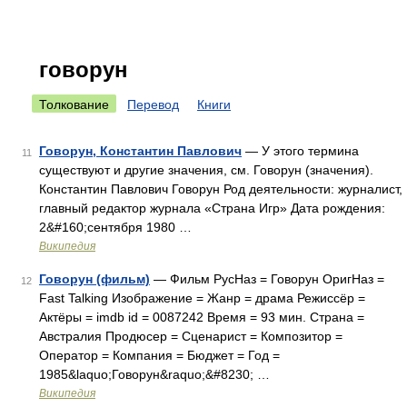
говорун
Толкование
Перевод
Книги
Говорун, Константин Павлович
— У этого термина
11
существуют и другие значения, см. Говорун (значения).
Константин Павлович Говорун Род деятельности: журналист,
главный редактор журнала «Страна Игр» Дата рождения:
2&#160;сентября 1980 …
Википедия
Говорун (фильм)
— Фильм РусНаз = Говорун ОригНаз =
12
Fast Talking Изображение = Жанр = драма Режиссёр =
Актёры = imdb id = 0087242 Время = 93 мин. Страна =
Австралия Продюсер = Сценарист = Композитор =
Оператор = Компания = Бюджет = Год =
1985&laquo;Говорун&raquo;&#8230; …
Википедия