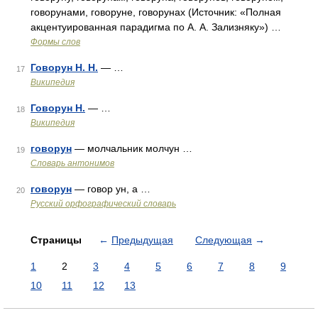
говорунами, говоруне, говорунах (Источник: «Полная
акцентуированная парадигма по А. А. Зализняку») …
Формы слов
Говорун Н. Н.
— …
17
Википедия
Говорун Н.
— …
18
Википедия
говорун
— молчальник молчун …
19
Словарь антонимов
говорун
— говор ун, а …
20
Русский орфографический словарь
Страницы
←
Предыдущая
Следующая
→
1
2
3
4
5
6
7
8
9
10
11
12
13