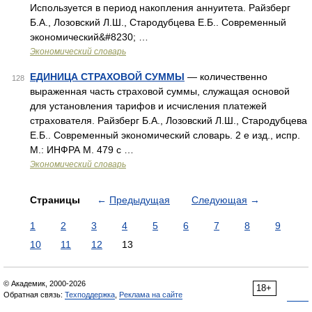
Используется в период накопления аннуитета. Райзберг
Б.А., Лозовский Л.Ш., Стародубцева Е.Б.. Современный
экономический&#8230; …
Экономический словарь
ЕДИНИЦА СТРАХОВОЙ СУММЫ
— количественно
128
выраженная часть страховой суммы, служащая основой
для установления тарифов и исчисления платежей
страхователя. Райзберг Б.А., Лозовский Л.Ш., Стародубцева
Е.Б.. Современный экономический словарь. 2 е изд., испр.
М.: ИНФРА М. 479 с …
Экономический словарь
Страницы
←
Предыдущая
Следующая
→
1
2
3
4
5
6
7
8
9
10
11
12
13
© Академик, 2000-2026
18+
Обратная связь:
Техподдержка
,
Реклама на сайте