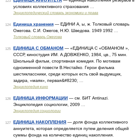
ЕДИНИЦА АННУИТЕТА
— единица накопления резервов в
123
условиях коллективного страхования …
Энциклопедический словарь экономики и права
Единица хранения
— ЕДИНИ А, ы, ж. Толковый словарь
124
Ожегова. С.И. Ожегов, Н.Ю. Шведова. 1949 1992 …
Толковый словарь Ожегова
ЕДИНИЦА С ОБМАНОМ
— «ЕДИНИЦА С «ОБМАНОМ »,
125
СССР, киностудия ИМ. А.ДОВЖЕНКО, 1984, цв., 75 мин.
Школьный фильм, спортивная комедия. По мотивам
одноименной повести В.Нестайко. Герои фильма
шестиклассники, среди которых есть свой выдумщик,
задира, «маяк», первая&#8230; …
Энциклопедия кино
ЕДИНИЦА ИНФОРМАЦИИ
— см. БИТ Antinazi.
126
Энциклопедия социологии, 2009 …
Энциклопедия социологии
ЕДИНИЦА НАКОПЛЕНИЯ
— доля фонда коллективного
127
аннуитета, которая определяется путем деления общей
суммы фонда на количество единиц накопления.