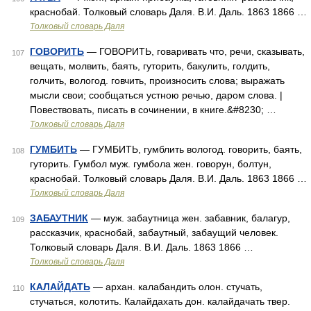
краснобай. Толковый словарь Даля. В.И. Даль. 1863 1866 …
Толковый словарь Даля
ГОВОРИТЬ
— ГОВОРИТЬ, говаривать что, речи, сказывать,
107
вещать, молвить, баять, гуторить, бакулить, голдить,
голчить, вологод. говчить, произносить слова; выражать
мысли свои; сообщаться устною речью, даром слова. |
Повествовать, писать в сочинении, в книге.&#8230; …
Толковый словарь Даля
ГУМБИТЬ
— ГУМБИТЬ, гумблить вологод. говорить, баять,
108
гуторить. Гумбол муж. гумбола жен. говорун, болтун,
краснобай. Толковый словарь Даля. В.И. Даль. 1863 1866 …
Толковый словарь Даля
ЗАБАУТНИК
— муж. забаутница жен. забавник, балагур,
109
рассказчик, краснобай, забаутный, забаущий человек.
Толковый словарь Даля. В.И. Даль. 1863 1866 …
Толковый словарь Даля
КАЛАЙДАТЬ
— архан. калабандить олон. стучать,
110
стучаться, колотить. Калайдахать дон. калайдачать твер.