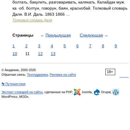
болтать, бакулить, разговаривать, калякать. Калайдак муж.
ка ·об. болтун, говорун, баян, краснобай. Толковый словарь
Даля. В.И. Даль. 1863 1866 …
Толковый словарь Даля
Страницы
←
Предыдущая
Следующая
→
1
2
3
4
5
6
7
8
9
10
11
12
13
© Академик, 2000-2026
18+
Обратная связь:
Техподдержка
,
Реклама на сайте
👣 Путешествия
Экспорт словарей на сайты
, сделанные на PHP,
Joomla,
Drupal,
WordPress, MODx.