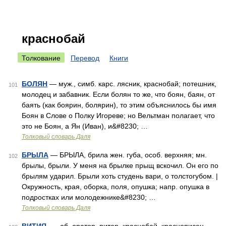
краснобай
Толкование
Перевод
Книги
БОЛЯН
— муж., симб. карс. лясник, краснобай; потешник,
101
молодец и забавник. Если болян то же, что боян, баян, от
баять (как боярин, болярин), то этим объяснилось бы имя
Боян в Слове о Полку Игореве; но Вельтман полагает, что
это не Боян, а Ян (Иван), и&#8230; …
Толковый словарь Даля
БРЫЛА
— БРЫЛА, брила жен. губа, особ. верхняя; мн.
102
брылы, брыли. У меня на брылке прыщ вскочил. Он его по
брылям ударил. Брыли хоть студень вари, о толстогубом. |
Окружность, края, оборка, поля, опушка; напр. опушка в
подростках или молодежнике&#8230; …
Толковый словарь Даля