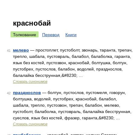
краснобай
Толкование
Перевод
Книги
мелево
— простоплет, пустоболт, звонарь, таранта, трепач,
41
трепло, шабала, пустовраль, балабол, балаболка, гаранта,
язык без костей, пустозвон, краснобай, болтушка, болтун,
пустобрех, пустослов, балабон, водолей, празднослов,
балалайка бесструнная,&#8230; …
Словарь синонимов
празднослов
— болтун, пустослов, пустомеля, говорун,
42
болтушка, водолей, пустобрех, краснобай, балабол,
шабала, трепло, пустозвон, трепач, балабон, мелево,
пустоболт, балаболка, пустовраль, балалайка бесструнная,
суеслов, язык без костей, фразер, гаранта,&#8230; …
Словарь синонимов