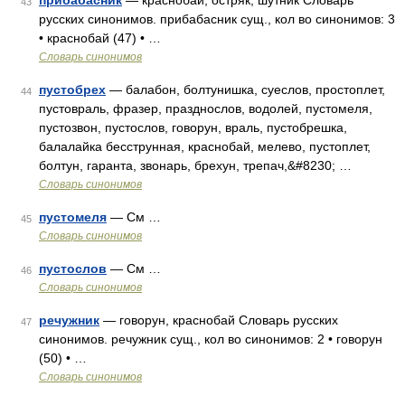
прибабасник
— краснобай, остряк, шутник Словарь
43
русских синонимов. прибабасник сущ., кол во синонимов: 3
• краснобай (47) • …
Словарь синонимов
пустобрех
— балабон, болтунишка, суеслов, простоплет,
44
пустовраль, фразер, празднослов, водолей, пустомеля,
пустозвон, пустослов, говорун, враль, пустобрешка,
балалайка бесструнная, краснобай, мелево, пустоплет,
болтун, гаранта, звонарь, брехун, трепач,&#8230; …
Словарь синонимов
пустомеля
— См …
45
Словарь синонимов
пустослов
— См …
46
Словарь синонимов
речужник
— говорун, краснобай Словарь русских
47
синонимов. речужник сущ., кол во синонимов: 2 • говорун
(50) • …
Словарь синонимов