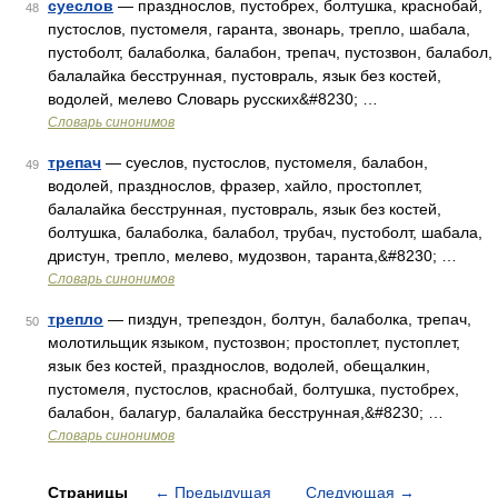
суеслов
— празднослов, пустобрех, болтушка, краснобай,
48
пустослов, пустомеля, гаранта, звонарь, трепло, шабала,
пустоболт, балаболка, балабон, трепач, пустозвон, балабол,
балалайка бесструнная, пустовраль, язык без костей,
водолей, мелево Словарь русских&#8230; …
Словарь синонимов
трепач
— суеслов, пустослов, пустомеля, балабон,
49
водолей, празднослов, фразер, хайло, простоплет,
балалайка бесструнная, пустовраль, язык без костей,
болтушка, балаболка, балабол, трубач, пустоболт, шабала,
дристун, трепло, мелево, мудозвон, таранта,&#8230; …
Словарь синонимов
трепло
— пиздун, трепездон, болтун, балаболка, трепач,
50
молотильщик языком, пустозвон; простоплет, пустоплет,
язык без костей, празднослов, водолей, обещалкин,
пустомеля, пустослов, краснобай, болтушка, пустобрех,
балабон, балагур, балалайка бесструнная,&#8230; …
Словарь синонимов
Страницы
←
Предыдущая
Следующая
→