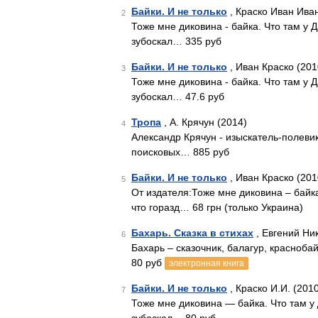
Байки. И не только
, Краско Иван Ива
2
Тоже мне диковина - байка. Что там у Дал
зубоскал… 335 руб
Байки. И не только
, Иван Краско (201
3
Тоже мне диковина - байка. Что там у Дал
зубоскал… 47.6 руб
Тропа
, А. Крячун (2014)
4
Александр Крячун - изыскатель-полевик
поисковых… 885 руб
Байки. И не только
, Иван Краско (201
5
От издателя:Тоже мне диковина – байка.
что горазд… 68 грн (только Украина)
Бахарь. Сказка в стихах
, Евгений Ни
6
Бахарь – сказочник, балагур, красноба
80 руб
электронная книга
Байки. И не только
, Краско И.И. (201
7
Тоже мне диковина — байка. Что там у Да