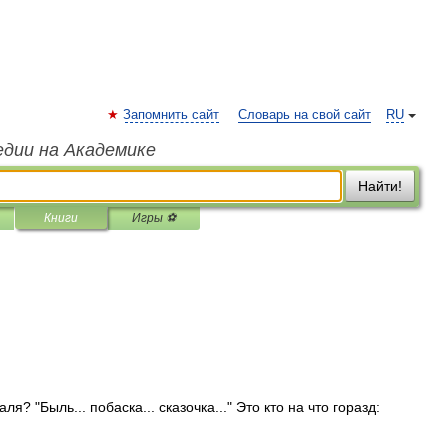
Запомнить сайт
Словарь на свой сайт
RU
едии на Академике
Найти!
Книги
Игры ⚽
я? "Быль... побаска... сказочка..." Это кто на что горазд: