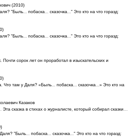
нович (2010)
я? "Быль... побаска... сказочка..." Это кто на что горазд:
0)
я? "Быль... побаска... сказочка..." Это кто на что горазд:
. Почти сорок лет он проработал в изыскательских и
0)
 Что там у Даля? «Быль... побаска... сказочка...» Это кто на
колаевич Казаков
й. Эта сказка в стихах о журналисте, который собирал сказки…
0)
ля? "Быль... побаска... сказочка..." Это кто на что горазд: