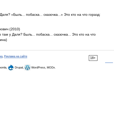
ля? «Быль... побаска... сказочка...» Это кто на что горазд:
нович (2010)
 там у Даля? Быль... побаска... сказочка... Это кто на что
аина)
ка
,
Реклама на сайте
18+
omla,
Drupal,
WordPress, MODx.