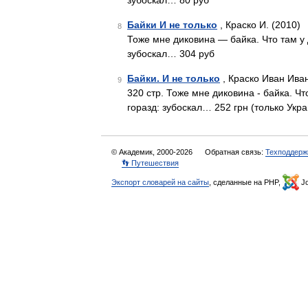
зубоскал… 80 руб
Байки И не только
, Краско И. (2010)
8
Тоже мне диковина — байка. Что там у Да
зубоскал… 304 руб
Байки. И не только
, Краско Иван Ива
9
320 стр. Тоже мне диковина - байка. Что
горазд: зубоскал… 252 грн (только Укр
© Академик, 2000-2026
Обратная связь:
Техподдерж
👣 Путешествия
Экспорт словарей на сайты
, сделанные на PHP,
Jo