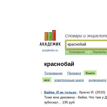
Словари и энциклоп
academic.ru
Толкования
Переводы
краснобай
Толкование
Перевод
Книги
все
электронные книги
аудиокниги
Байки. И не только
, Краско И. (2010)
1
Тоже мне диковина - байка. Что там у Дал
зубоскал… 195 руб