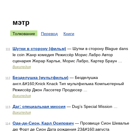
мэтр
Толкование
Перевод
Книги
Шутки в сторону (фильм)
— Шутки в сторону Blague dans
111
le coin Жанр комедия Режиссёр Морис Лабро Автор
сценария Жерар Карлье, Морис Лабро, Картер Браун …
Википедия
Безделушка (мультфильм)
— Безделушка
112
англ.&#160;Knick Knack Тип мультфильма Компьютерный
Режиссёр Джон Лассетер Продюсер …
Википедия
Даг: специальная миссия
— Dug’s Special Mission …
113
Википедия
Оде-де-Сион, Карл Осипович
— Прозвище Сион Шевалье
114
дю Форт де Cион Дата рождения 23&#160;августа