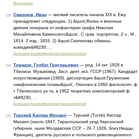
Википедия
Смирнов, Иван
— мелкий писатель начала XIX в. Ему
118
принадлежит следующее: 1) &quot;Жизнь и военные
деяния генерала от инфантерии графа Николая
Михайловича Каменского&quot;. С грав. портретом, 2 ч., М.,
1814; 2 изд., 1815. 2) &quot;Скапиновы обманы,
комедия&#8230; …
Большая биографическая энциклопедия
Торадзе, Гулбат Григорьевич
— род. 14 окт. 1928 в
119
Тбилиси. Музыковед. Засл. деят. иск. ГССР (1967). Кандидат
искусствоведения (1969), диссертация &quot;Грузинские
симфонические поэмы&quot;. Окончил в 1950 филологич. ф
т Тбилисского ун та, в 1952 теоретико композиторский ф
т&#8230; …
Большая биографическая энциклопедия
Турский Каспар Михаил
— Турский (Turski) Каспар
120
Михаил (около 1847, Тираспольский уезд Херсонской
губернии, ныне Молдавская ССР, ‒ 26.7.1926, близ Ниццы,
Франция), деятель русского и польского революционного