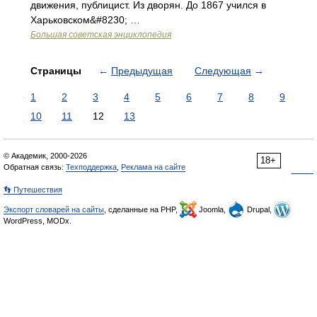
движения, публицист. Из дворян. До 1867 учился в
Харьковском&#8230; …
Большая советская энциклопедия
Страницы
←
Предыдущая
Следующая
→
1
2
3
4
5
6
7
8
9
10
11
12
13
© Академик, 2000-2026
18+
Обратная связь:
Техподдержка
,
Реклама на сайте
👣 Путешествия
Экспорт словарей на сайты
, сделанные на PHP,
Joomla,
Drupal,
WordPress, MODx.