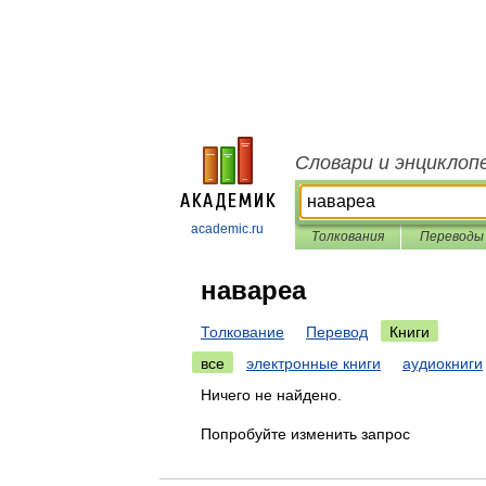
Словари и энциклоп
academic.ru
Толкования
Переводы
навареа
Толкование
Перевод
Книги
все
электронные книги
аудиокниги
Ничего не найдено.
Попробуйте изменить запрос