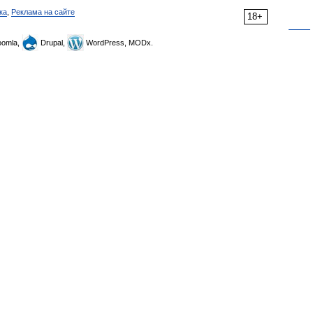
ка
,
Реклама на сайте
18+
omla,
Drupal,
WordPress, MODx.