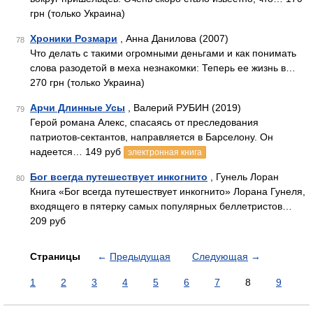
грн (только Украина)
Хроники Розмари
, Анна Данилова (2007)
78
Что делать с такими огромными деньгами и как понимать
слова разодетой в меха незнакомки: Теперь ее жизнь в…
270 грн (только Украина)
Арчи Длинные Усы
, Валерий РУБИН (2019)
79
Герой романа Алекс, спасаясь от преследования
патриотов-сектантов, направляется в Барселону. Он
надеется… 149 руб
электронная книга
Бог всегда путешествует инкогнито
, Гунель Лоран
80
Книга «Бог всегда путешествует инкогнито» Лорана Гунеля,
входящего в пятерку самых популярных беллетристов…
209 руб
Страницы
←
Предыдущая
Следующая
→
1
2
3
4
5
6
7
8
9