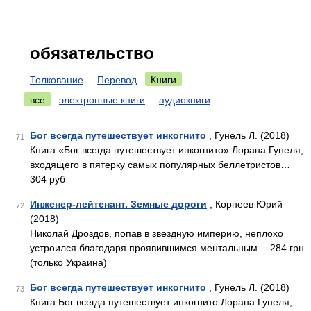
обязательство
Толкование
Перевод
Книги
все
электронные книги
аудиокниги
Бог всегда путешествует инкогнито
, Гунель Л. (2018)
71
Книга «Бог всегда путешествует инкогнито» Лорана Гунеля,
входящего в пятерку самых популярных беллетристов…
304 руб
Инженер-лейтенант. Земные дороги
, Корнеев Юрий
72
(2018)
Николай Дроздов, попав в звездную империю, неплохо
устроился благодаря проявившимся ментальным… 284 грн
(только Украина)
Бог всегда путешествует инкогнито
, Гунель Л. (2018)
73
Книга Бог всегда путешествует инкогнито Лорана Гунеля,