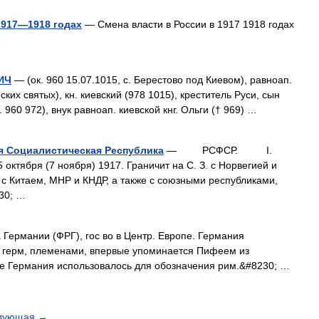
1917—1918 годах
— Смена власти в России в 1917 1918 годах
ИЧ
— (ок. 960 15.07.1015, с. Берестово под Киевом), равноап.
ских святых), кн. киевский (978 1015), креститель Руси, сын
 960 972), внук равноап. киевской кнг. Ольги († 969) …
я Социалистическая Республика
— РСФСР. I.
ктября (7 ноября) 1917. Граничит на С. З. с Норвегией и
 с Китаем, МНР и КНДР, а также с союзными республиками,
30; …
Германии (ФРГ), гос во в Центр. Европе. Германия
я герм, племенами, впервые упоминается Пифеем из
ание Германия использовалось для обозначения рим.&#8230; …
дующая
→