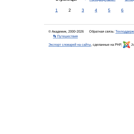
1
2
3
4
5
6
© Академик, 2000-2026
Обратная связь:
Техподдерж
👣 Путешествия
Экспорт словарей на сайты
, сделанные на PHP,
Jo