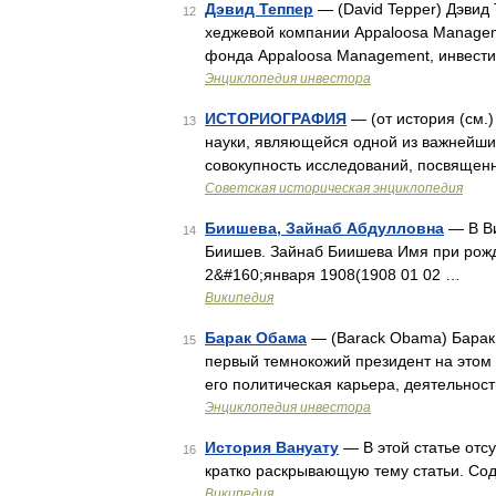
Дэвид Теппер
— (David Tepper) Дэвид
12
хеджевой компании Appaloosa Manage
фонда Appaloosa Management, инвести
Энциклопедия инвестора
ИСТОРИОГРАФИЯ
— (от история (см.) 
13
науки, являющейся одной из важнейших
совокупность исследований, посвящен
Советская историческая энциклопедия
Биишева, Зайнаб Абдулловна
— В Ви
14
Биишев. Зайнаб Биишева Имя при рожд
2&#160;января 1908(1908 01 02 …
Википедия
Барак Обама
— (Barack Obama) Барак
15
первый темнокожий президент на этом
его политическая карьера, деятельнос
Энциклопедия инвестора
История Вануату
— В этой статье отс
16
кратко раскрывающую тему статьи. С
Википедия