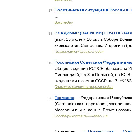
Политическая ситуация в России в 
17
…
Википедия
ВЛАДИМИР (ВАСИЛИЙ) СВЯТОСЛАВ
18
(пам. 15 июля и 10 окт. в Соборе Волын
киевского кн. Святослава Игоревича (ок.
Православная энциклопедия
Российская Советская Федеративна
19
Общие сведения РСФСР образована 25 о
Финляндией, на З. с Польшей, на Ю. В.
входящими в состав СССР: на З. с&#82
Большая советская энциклопедия
Германия
— Федеративная Республика 
20
(Germania) как территория, заселенна
Массалии в IV в. до н. э. Позже назв
Географическая энциклопедия
Страницы
←
Предыдущая
Сле