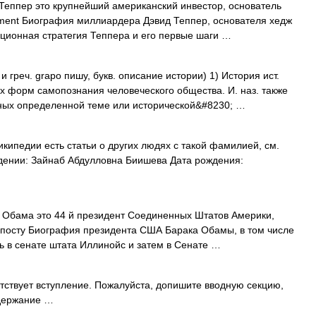
 Теппер это крупнейший американский инвестор, основатель
ment Биография миллиардера Дэвид Теппер, основателя хедж
ционная стратегия Теппера и его первые шаги …
и греч. grapo пишу, букв. описание истории) 1) История ист.
 форм самопознания человеческого общества. И. наз. также
ных определенной теме или исторической&#8230; …
кипедии есть статьи о других людях с такой фамилией, см.
ении: Зайнаб Абдулловна Биишева Дата рождения:
 Обама это 44 й президент Соединенных Штатов Америки,
 посту Биография президента США Барака Обамы, в том числе
ть в сенате штата Иллинойс и затем в Сенате …
утствует вступление. Пожалуйста, допишите вводную секцию,
одержание …