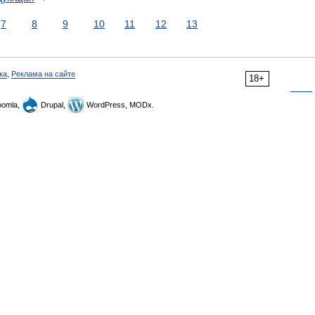
7
8
9
10
11
12
13
ка
,
Реклама на сайте
18+
omla,
Drupal,
WordPress, MODx.