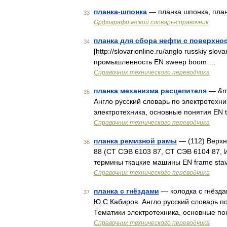
планка-шпонка
— планка шпонка, пла
33
Орфографический словарь-справочник
планка для сбора нефти с поверхно
34
[http://slovarionline.ru/anglo russkiy sl
промышленность EN sweep boom …
Справочник технического переводчика
планка механизма расцепителя
— &md
35
Англо русский словарь по электротехник
электротехника, основные понятия EN t
Справочник технического переводчика
планка ремизной рамы
— (112) Верхн
36
88 (СТ СЭВ 6103 87, СТ СЭВ 6104 87,
термины ткацкие машины EN frame stave
Справочник технического переводчика
планка с гнёздами
— колодка с гнёзда
37
Ю.С.Кабиров. Англо русский словарь по 
Тематики электротехника, основные по
Справочник технического переводчика