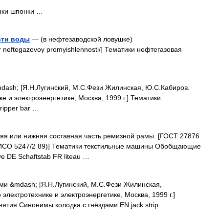
нки шпонки …
сти воды
— (в нефтезаводской ловушке)
ovar neftegazovoy promyishlennosti/] Тематики нефтегазовая
ash; [Я.Н.Лугинский, М.С.Фези Жилинская, Ю.С.Кабиров.
е и электроэнергетике, Москва, 1999 г.] Тематики
ripper bar …
яя или нижняя составная часть ремизной рамы. [ГОСТ 27876
 ИСО 5247/2 89)] Тематики текстильные машины Обобщающие
 DE Schaftstab FR liteau …
ми &mdash; [Я.Н.Лугинский, М.С.Фези Жилинская,
электротехнике и электроэнергетике, Москва, 1999 г.]
нятия Синонимы колодка с гнёздами EN jack strip …