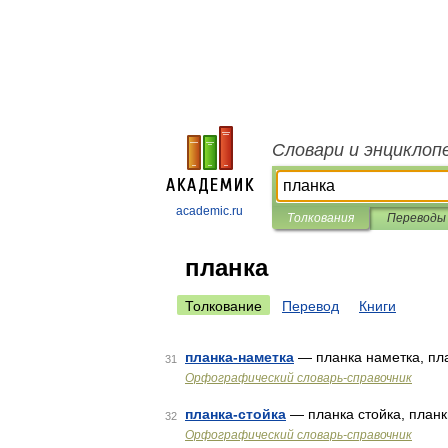
Словари и энциклоп
academic.ru
Толкования
Переводы
планка
Толкование
Перевод
Книги
планка-наметка
— планка наметка, пл
31
Орфографический словарь-справочник
планка-стойка
— планка стойка, планк
32
Орфографический словарь-справочник