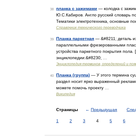
планка с зажимами
— колодка с зажим
38
Ю.С.Кабиров. Англо русский словарь по 
Тематики электротехника, основные п
Справочник технического переводчика
Планка паркетная
— &#8211; деталь и
39
параллельными фрезерованными плас
устройства паркетного покрытия пола. 
энциклопедии:&#8230; …
Энциклопедия терминов, определений и по
Планка (группа)
— У этого термина сущ
40
раздел носит ярко выраженный рекламн
можете помочь проекту …
Википедия
Страницы
←
Предыдущая
Сле
1
2
3
4
5
6