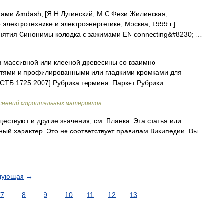
ами &mdash; [Я.Н.Лугинский, М.С.Фези Жилинская,
электротехнике и электроэнергетике, Москва, 1999 г.]
онятия Синонимы колодка с зажимами EN connecting&#8230; …
з массивной или клееной древесины со взаимно
тями и профилированными или гладкими кромками для
[СТБ 1725 2007] Рубрика термина: Паркет Рубрики
яснений строительных материалов
ествуют и другие значения, см. Планка. Эта статья или
ый характер. Это не соответствует правилам Википедии. Вы
дующая
→
7
8
9
10
11
12
13