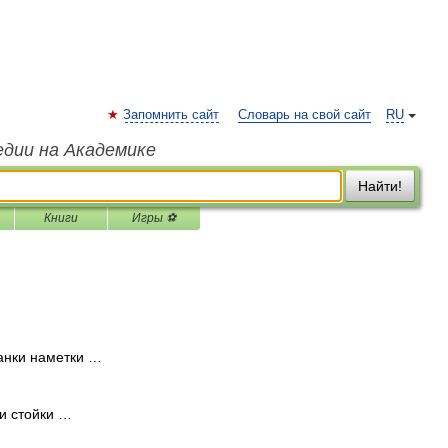
Запомнить сайт
Словарь на свой сайт
RU
едии на Академике
Найти!
Книги
Игры ⚽
анки наметки …
и стойки …