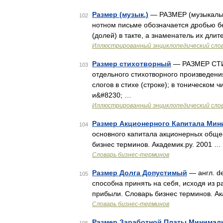
Размер (музык.)
— РАЗМЕР (музыкальны
102
нотном письме обозначается дробью бе
(долей) в такте, а знаменатель их длит
Иллюстрированный энциклопедический сло
Размер стихотворный
— РАЗМЕР СТИХ
103
отдельного стихотворного произведен
слогов в стихе (строке); в тоническом
и&#8230; …
Иллюстрированный энциклопедический сло
Размер Акционерного Капитала Ми
104
основного капитала акционерных общес
бизнес терминов. Академик.ру. 2001 …
Словарь бизнес-терминов
Размер Долга Допустимый
— англ. de
105
способна принять на себя, исходя из 
прибыли. Словарь бизнес терминов. Ак
Словарь бизнес-терминов
Размер Заработной Платы Минима