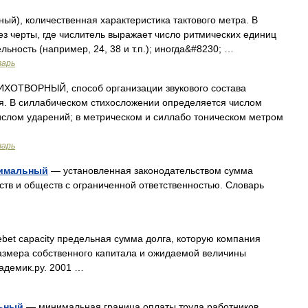
й), количественная характеристика тактового метра. В
з черты, где числитель выражает число ритмических единиц
ельность (например, 24, 38 и т.п.); иногда&#8230; …
варь
ОТВОРНЫЙ, способ организации звукового состава
ия. В силлабическом стихосложении определяется числом
 числом ударений; в метрическом и силлабо тоническом метром
варь
нимальный
— установленная законодательством сумма
тв и обществ с ограниченной ответственностью. Словарь
bet capacity предельная сумма долга, которую компания
размера собственного капитала и ожидаемой величины
адемик.ру. 2001 …
льный
— минимальная граница оплаты труда работников,