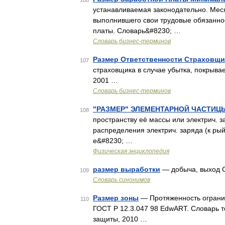
106
устанавливаемая законодательно. Меся
выполнившего свои трудовые обязанно
платы. Словарь&#8230; …
Словарь бизнес-терминов
Размер Ответственности Страховщи
107
страховщика в случае убытка, покрыва
2001 …
Словарь бизнес-терминов
"РАЗМЕР" ЭЛЕМЕНТАРНОЙ ЧАСТИЦ
108
пространству её массы или электрич. з
распределения электрич. заряда (к рый
е&#8230; …
Физическая энциклопедия
размер выработки
— добыча, выход 
109
Словарь синонимов
Размер зоны
— Протяженность огранич
110
ГОСТ Р 12.3.047 98 EdwART. Словарь 
защиты, 2010 …