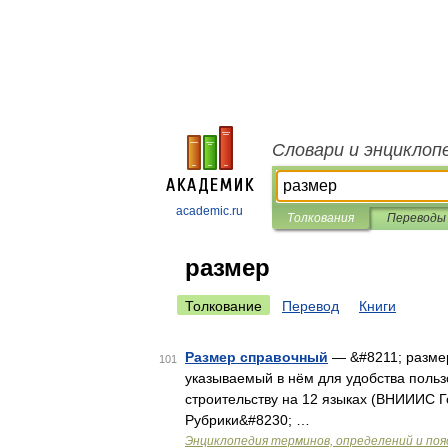
Словари и энциклоп
academic.ru
Толкования
Переводы
размер
Толкование
Перевод
Книги
Размер справочный
— &#8211; разме
101
указываемый в нём для удобства польз
строительству на 12 языках (ВНИИИС 
Рубрики&#8230; …
Энциклопедия терминов, определений и по