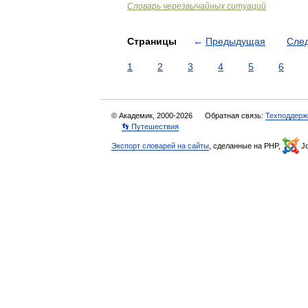
Словарь черезвычайных ситуаций
Страницы
←
Предыдущая
Сле
1
2
3
4
5
6
© Академик, 2000-2026
Обратная связь:
Техподдерж
👣 Путешествия
Экспорт словарей на сайты
, сделанные на PHP,
Jo