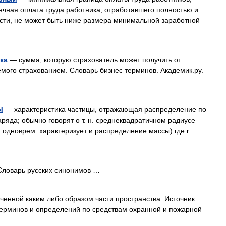
чная оплата труда работника, отработавшего полностью и
сти, не может быть ниже размера минимальной заработной
ка
— сумма, которую страхователь может получить от
емого страхованием. Словарь бизнес терминов. Академик.ру.
Ы
— характеристика частицы, отражающая распределение по
аряда; обычно говорят о т. н. среднеквадратичном радиусе
 одноврем. характеризует и распределение массы) где r
Словарь русских синонимов …
енной каким либо образом части пространства. Источник:
терминов и определений по средствам охранной и пожарной