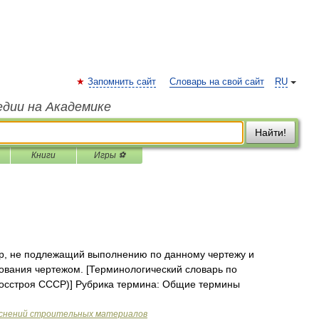
Запомнить сайт
Словарь на свой сайт
RU
едии на Академике
Найти!
Книги
Игры ⚽
р, не подлежащий выполнению по данному чертежу и
ования чертежом. [Терминологический словарь по
Госстроя СССР)] Рубрика термина: Общие термины
яснений строительных материалов