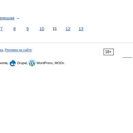
дующая
→
7
8
9
10
11
12
13
ка
,
Реклама на сайте
18+
omla,
Drupal,
WordPress, MODx.