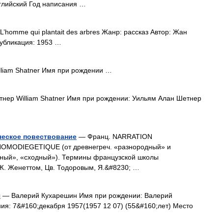
глийский Год написания …
’homme qui plantait des arbres Жанр: рассказ Автор: Жан
убликация: 1953 …
liam Shatner Имя при рождении …
ер William Shatner Имя при рождении: Уильям Алан Шетнер
ческое повествование
— Франц. NARRATION
MODIEGETIQUE (от древнегреч. «разнородный» и
авный», «сходный»). Термины французской школы
Ж. Женеттом, Цв. Тодоровым, Я.&#8230; …
ч
— Валерий Кухарешин Имя при рождении: Валерий
я: 7&#160;декабря 1957(1957 12 07) (55&#160;лет) Место