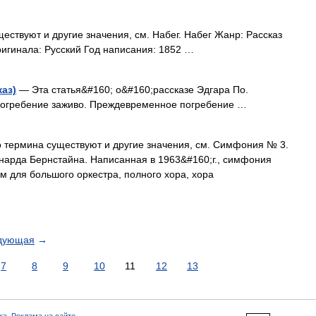
ествуют и другие значения, см. Набег. Набег Жанр: Рассказ
ригинала: Русский Год написания: 1852 …
аз)
— Эта статья&#160; о&#160;рассказе Эдгара По.
Погребение заживо. Преждевременное погребение …
 термина существуют и другие значения, см. Симфония № 3.
арда Бернстайна. Написанная в 1963&#160;г., симфония
 для большого оркестра, полного хора, хора
дующая
→
7
8
9
10
11
12
13