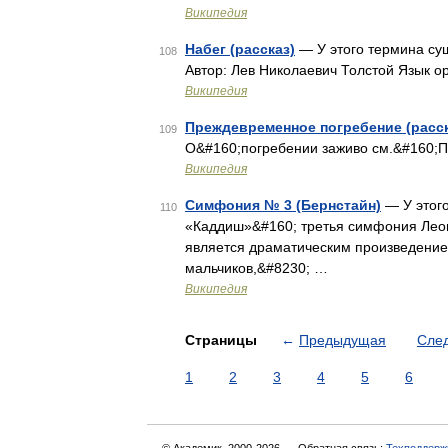
Википедия
Набег (рассказ)
— У этого термина сущ
108
Автор: Лев Николаевич Толстой Язык о
Википедия
Преждевременное погребение (расск
109
О&#160;погребении заживо см.&#160;
Википедия
Симфония № 3 (Бернстайн)
— У этого
110
«Каддиш»&#160; третья симфония Леон
является драматическим произведением
мальчиков,&#8230; …
Википедия
Страницы
←
Предыдущая
Сле
1
2
3
4
5
6