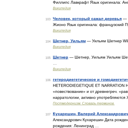
Филлипс Лавкрафт Язык оригинала: Ан
Википедия
Человек, который сажал деревья
— L
103
Жионо Язык оригинала: французский П
Википедия
Шетнер, Уильям
— Уильям Шетнер Wil
104
Википедия
Шетнер
— Шетнер, Уильям Уильям Шетн
105
…
Википедия
гетеродиегетическое и гомодиегети
106
HETERODIEGETIQUE ET NARRATION HO
«повествование» и от древнегреч. «р
нарратологии, активно употребляются 
Постмодернизм. Словарь терминов.
Кухарешин, Валерий Александрови
107
Александрович Кухарешин Дата рождени
рождения: Ленинград …