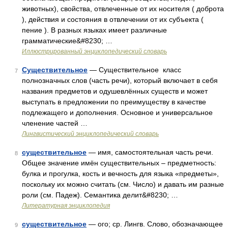
животных), свойства, отвлеченные от их носителя ( доброта
), действия и состояния в отвлечении от их субъекта (
пение ). В разных языках имеет различные
грамматические&#8230; …
Иллюстрированный энциклопедический словарь
Существительное
— Существительное класс
7
полнозначных слов (часть речи), который включает в себя
названия предметов и одушевлённых существ и может
выступать в предложении по преимуществу в качестве
подлежащего и дополнения. Основное и универсальное
членение частей …
Лингвистический энциклопедический словарь
существительное
— имя, самостоятельная часть речи.
8
Общее значение имён существительных – предметность:
булка и прогулка, кость и вечность для языка «предметы»,
поскольку их можно считать (см. Число) и давать им разные
роли (см. Падеж). Семантика делит&#8230; …
Литературная энциклопедия
существительное
— ого; ср. Лингв. Слово, обозначающее
9