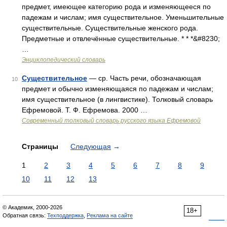
предмет, имеющее категорию рода и изменяющееся по
падежам и числам; имя существительное. Уменьшительные
существительные. Существительные женского рода.
Предметные и отвлечённые существительные. * * *&#8230;
…
Энциклопедический словарь
Существительное
— ср. Часть речи, обозначающая
10
предмет и обычно изменяющаяся по падежам и числам;
имя существительное (в лингвистике). Толковый словарь
Ефремовой. Т. Ф. Ефремова. 2000 …
Современный толковый словарь русского языка Ефремовой
Страницы
Следующая
→
1
2
3
4
5
6
7
8
9
10
11
12
13
© Академик, 2000-2026
18+
Обратная связь:
Техподдержка
,
Реклама на сайте