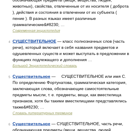
обозначающая предметы (вещи, вещества, людей,
животных), свойства, отвлеченные от их носителя ( доброта
), действия и состояния в отвлечении от их субъекта (
пение ). В разных языках имеет различные
грамматические&#8230; …
Современная энциклопедия
СУЩЕСТВИТЕЛЬНОЕ
— класс полнозначных слов (часть
4
речи), который включает в себя названия предметов и
одушевленных существ и может выступать в предложении в
функциях подлежащего и дополнения …
Большой Энциклопедический словарь
Существительное
— СУЩЕСТВИТЕЛЬНОЕ или имя С.
5
По определению Фортунатова, грамматическая категория,
заключающая слова, обозначающие самостоятельные
предметы мысли, т. е. предметы, вещи, как вместилища
признаков, хотя бы такими вместилищами представлялись
также&#8230; …
Словарь литературных терминов
Существительное
— СУЩЕСТВИТЕЛЬНОЕ, часть речи,
6
обозначающая предметы (вещи, вещества, людей,