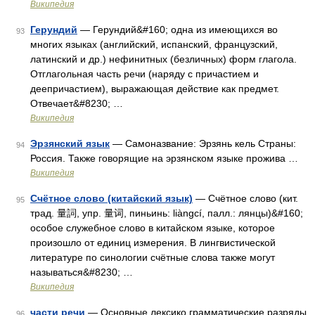
Википедия
Герундий
— Герундий&#160; одна из имеющихся во
93
многих языках (английский, испанский, французский,
латинский и др.) нефинитных (безличных) форм глагола.
Отглагольная часть речи (наряду с причастием и
деепричастием), выражающая действие как предмет.
Отвечает&#8230; …
Википедия
Эрзянский язык
— Самоназвание: Эрзянь кель Страны:
94
Россия. Также говорящие на эрзянском языке прожива …
Википедия
Счётное слово (китайский язык)
— Счётное слово (кит.
95
трад. 量詞, упр. 量词, пиньинь: liàngcí, палл.: лянцы)&#160;
особое служебное слово в китайском языке, которое
произошло от единиц измерения. В лингвистической
литературе по синологии счётные слова также могут
называться&#8230; …
Википедия
части речи
— Основные лексико грамматические разряды,
96