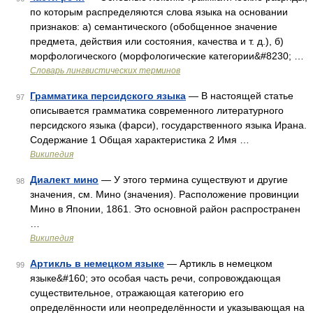
по которым распределяются слова языка на основании
признаков: а) семантического (обобщенное значение
предмета, действия или состояния, качества и т. д.), б)
морфологического (морфологические категории&#8230; …
Словарь лингвистических терминов
Грамматика персидского языка
— В настоящей статье
97
описывается грамматика современного литературного
персидского языка (фарси), государственного языка Ирана.
Содержание 1 Общая характеристика 2 Имя …
Википедия
Диалект мино
— У этого термина существуют и другие
98
значения, см. Мино (значения). Расположение провинции
Мино в Японии, 1861. Это основной район распространен
…
Википедия
Артикль в немецком языке
— Артикль в немецком
99
языке&#160; это особая часть речи, сопровождающая
существительное, отражающая категорию его
определённости или неопределённости и указывающая на