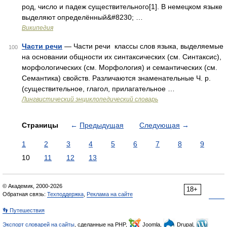
род, число и падеж существительного[1]. В немецком языке
выделяют определённый&#8230; …
Википедия
Части речи
— Части речи классы слов языка, выделяемые
100
на основании общности их синтаксических (см. Синтаксис),
морфологических (см. Морфология) и семантических (см.
Семантика) свойств. Различаются знаменательные Ч. р.
(существительное, глагол, прилагательное …
Лингвистический энциклопедический словарь
Страницы
←
Предыдущая
Следующая
→
1
2
3
4
5
6
7
8
9
10
11
12
13
© Академик, 2000-2026
18+
Обратная связь:
Техподдержка
,
Реклама на сайте
👣 Путешествия
Экспорт словарей на сайты
, сделанные на PHP,
Joomla,
Drupal,