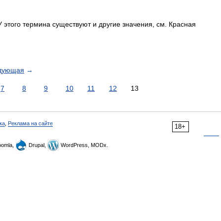
 этого термина существуют и другие значения, см. Красная
дующая
→
7
8
9
10
11
12
13
ка
,
Реклама на сайте
18+
omla,
Drupal,
WordPress, MODx.