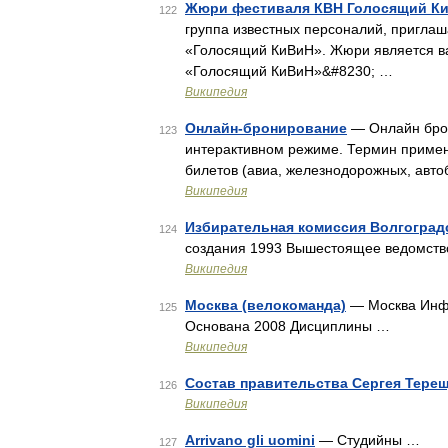
Жюри фестиваля КВН Голосящий К
122
группа известных персоналий, пригла
«Голосящий КиВиН». Жюри является в
«Голосящий КиВиН»&#8230; …
Википедия
Онлайн-бронирование
— Онлайн брон
123
интерактивном режиме. Термин примен
билетов (авиа, железнодорожных, автоб
Википедия
Избирательная комиссия Волгоград
124
создания 1993 Вышестоящее ведомство
Википедия
Москва (велокоманда)
— Москва Инф
125
Основана 2008 Дисциплины …
Википедия
Состав правительства Сергея Тере
126
Википедия
Arrivano gli uomini
— Студийны …
127