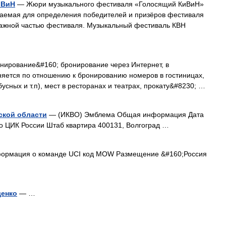
иВиН
— Жюри музыкального фестиваля «Голосящий КиВиН»
шаемая для определения победителей и призёров фестиваля
ажной частью фестиваля. Музыкальный фестиваль КВН
ирование&#160; бронирование через Интернет, в
яется по отношению к бронированию номеров в гостиницах,
усных и т.п), мест в ресторанах и театрах, прокату&#8230; …
ской области
— (ИКВО) Эмблема Общая информация Дата
 ЦИК России Штаб квартира 400131, Волгоград …
ормация о команде UCI код MOW Размещение &#160;Россия
щенко
— …