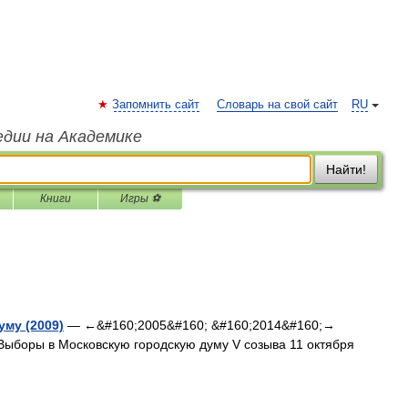
Запомнить сайт
Словарь на свой сайт
RU
едии на Академике
Найти!
Книги
Игры ⚽
му (2009)
— ←&#160;2005&#160; &#160;2014&#160;→
Выборы в Московскую городскую думу V созыва 11 октября