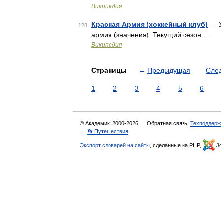
Википедия
Красная Армия (хоккейный клуб)
— У
128
армия (значения). Текущий сезон …
Википедия
Страницы
←
Предыдущая
Сле
1
2
3
4
5
6
© Академик, 2000-2026
Обратная связь:
Техподдерж
👣 Путешествия
Экспорт словарей на сайты
, сделанные на PHP,
Jo