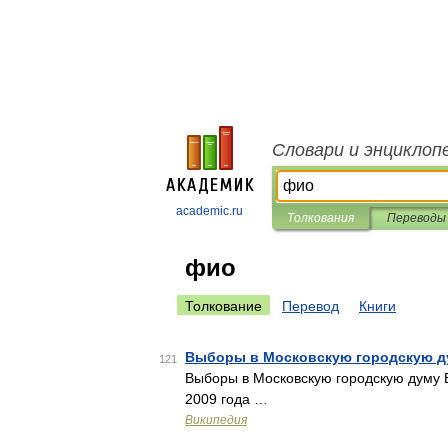
Словари и энциклоп
academic.ru
Толкования
Переводы
фио
Толкование
Перевод
Книги
Выборы в Московскую городскую ду
121
Выборы в Московскую городскую думу 
2009 года …
Википедия