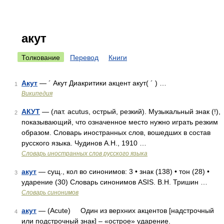
акут
Толкование
Перевод
Книги
Акут
— ´ Акут Диакритики акцент акут( ´ ) …
1
Википедия
АКУТ
— (лат. acutus, острый, резкий). Музыкальный знак (!),
2
показывающий, что означенное место нужно играть резким
образом. Словарь иностранных слов, вошедших в состав
русского языка. Чудинов А.Н., 1910 …
Словарь иностранных слов русского языка
акут
— сущ., кол во синонимов: 3 • знак (138) • тон (28) •
3
ударение (30) Словарь синонимов ASIS. В.Н. Тришин …
Словарь синонимов
акут
— (Acute) Один из верхних акцентов [надстрочный
4
или подстрочный знак] – «oстрое» ударение.