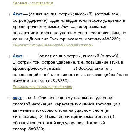
Реклама и полиграфия
Акут
— (от лат. acutus острый; высокий) (острый тон,
8
острое ударение) один из видов тонического ударения в
древнегреческом языке. Акут характеризовался
повышением голоса на ударном слоге, составлявшим, по
данным Дионисия Галикарнасского, максимум&#8230; …
Лингвистический энциклопедический словарь
Акут
— [от лат. acutus острый, высокий (о звуке)],
9
1) острый тон, острое ударение, т. е. повышение звука в
древнегреческом. языке. 2) Восходящий тон,
начинающийся с более низкого и заканчивающийся более
высоким в пределах&#8230; …
Большая советская энциклопедия
акут
— м. 1. Один из видов музыкального ударения
10
слоговой интонации, характеризующийся восходящим
движением голосового тона на ударном слоге (в
лингвистике). 2. Название диакритического знака ( ),
обозначающего такой вид ударения. Толковый
словарь&#8230; …