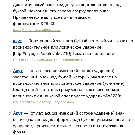
Диакритический знак в виде сужающегося штриха над
буквой, наклоненного справа сверху влево вниз.
Применяется над гласными в чешском,
французском,&#8230; …
Шрифтовая терминология
акут
— Заостренный знак над буквой, который указывает на
5
произносительное или логическое ударение.
[http://ofyug.ru/useful/abc/210] Тематики полиграфия …
Справочник технического переводчика
Акут
— (от лат. acutus имеющий острое ударение)
6
заостренный знак над буквой, который указывает на
произносительное или логическое ударение (усиление).
Благодаря А. читатель сразу узнает, как слово должно
произноситься на какой слог падает ударение&#8230; …
Издательский словарь-справочник
Акут
— (от лат. acutus имеющий острое ударение) знак
7
(значок) клиновидной формы над буквой, указывающий на
ударение, произносительное в слове или логическое во
фразе …