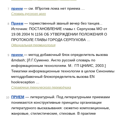
прием
— см. 8Против лома нет приема …
7
Словарь русского арго
Прием
— торжественный званый вечер без танцев...
8
Источник: ПОСТАНОВЛЕНИЕ главы г. Серпухова МО от
19.08.2004 N 1156 ОБ УТВЕРЖДЕНИИ ПОЛОЖЕНИЯ О
ПРОТОКОЛЕ ГЛАВЫ ГОРОДА СЕРПУХОВА …
Официальная терминология
прием
— метод добавочный блок определитель вызова
9
&mdash; [Л.Г.Суменко. Англо русский словарь по
информационным технологиям. М.: ГП ЦНИИС, 2003.]
Тематики информационные технологии в целом Синонимы
методдобавочный блокопределитель вызова EN
hookreception …
Справочник технического переводчика
ПРИЕМ
— литературный. Под литературными приемами
10
понимаются конструктивные принципы организации
литературного высказывания: сюжетно композиционные,
жанровые, стилистические, стиховые. В практике