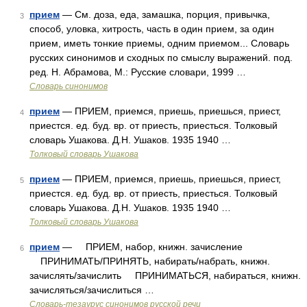
прием
— См. доза, еда, замашка, порция, привычка,
3
способ, уловка, хитрость, часть в один прием, за один
прием, иметь тонкие приемы, одним приемом... Словарь
русских синонимов и сходных по смыслу выражений. под.
ред. Н. Абрамова, М.: Русские словари, 1999 …
Словарь синонимов
прием
— ПРИЕМ, приемся, приешь, приешься, приест,
4
приестся. ед. буд. вр. от приесть, приесться. Толковый
словарь Ушакова. Д.Н. Ушаков. 1935 1940 …
Толковый словарь Ушакова
прием
— ПРИЕМ, приемся, приешь, приешься, приест,
5
приестся. ед. буд. вр. от приесть, приесться. Толковый
словарь Ушакова. Д.Н. Ушаков. 1935 1940 …
Толковый словарь Ушакова
прием
— ПРИЕМ, набор, книжн. зачисление
6
ПРИНИМАТЬ/ПРИНЯТЬ, набирать/набрать, книжн.
зачислять/зачислить ПРИНИМАТЬСЯ, набираться, книжн.
зачисляться/зачислиться …
Словарь-тезаурус синонимов русской речи