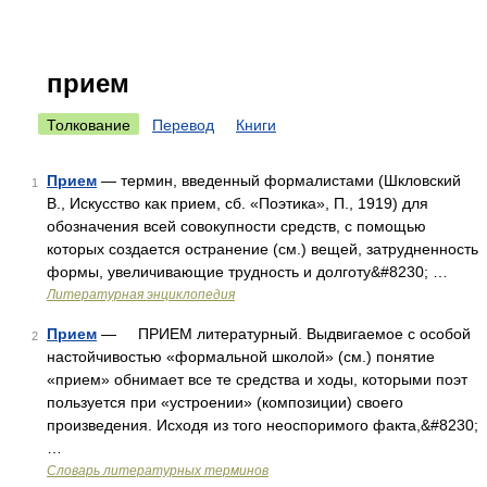
прием
Толкование
Перевод
Книги
Прием
— термин, введенный формалистами (Шкловский
1
В., Искусство как прием, сб. «Поэтика», П., 1919) для
обозначения всей совокупности средств, с помощью
которых создается остранение (см.) вещей, затрудненность
формы, увеличивающие трудность и долготу&#8230; …
Литературная энциклопедия
Прием
— ПРИЕМ литературный. Выдвигаемое с особой
2
настойчивостью «формальной школой» (см.) понятие
«прием» обнимает все те средства и ходы, которыми поэт
пользуется при «устроении» (композиции) своего
произведения. Исходя из того неоспоримого факта,&#8230;
…
Словарь литературных терминов