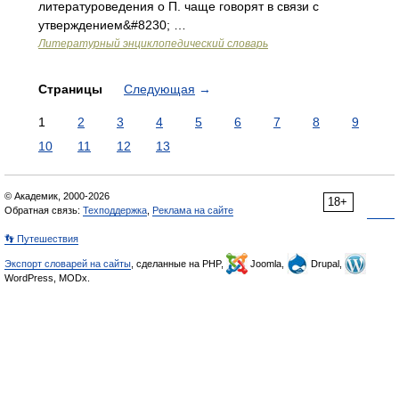
литературоведения о П. чаще говорят в связи с
утверждением&#8230; …
Литературный энциклопедический словарь
Страницы
Следующая
→
1
2
3
4
5
6
7
8
9
10
11
12
13
© Академик, 2000-2026
18+
Обратная связь:
Техподдержка
,
Реклама на сайте
👣 Путешествия
Экспорт словарей на сайты
, сделанные на PHP,
Joomla,
Drupal,
WordPress, MODx.