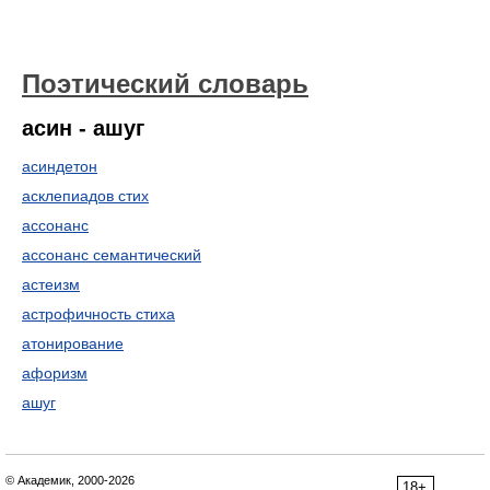
Поэтический словарь
асин - ашуг
асиндетон
асклепиадов стих
ассонанс
ассонанс семантический
астеизм
астрофичность стиха
атонирование
афоризм
ашуг
© Академик, 2000-2026
18+