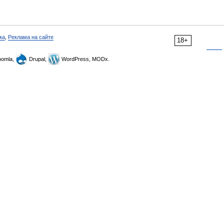
ка
,
Реклама на сайте
18+
omla,
Drupal,
WordPress, MODx.