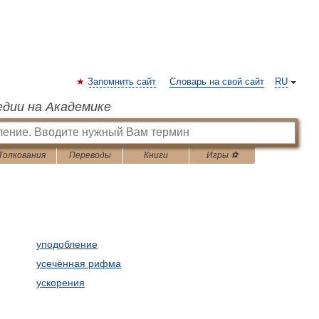
Запомнить сайт
Словарь на свой сайт
RU
едии на Академике
Толкования
Переводы
Книги
Игры ⚽
уподобление
усечённая рифма
ускорения