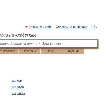
Запомнить сайт
Словарь на свой сайт
RU
едии на Академике
Толкования
Переводы
Книги
Игры ⚽
шаири
шарада
шаракан