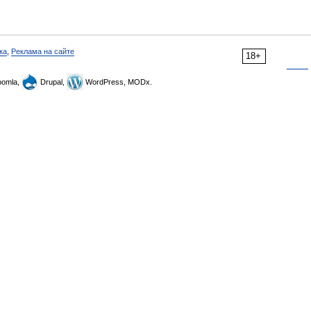
ка
,
Реклама на сайте
18+
omla,
Drupal,
WordPress, MODx.