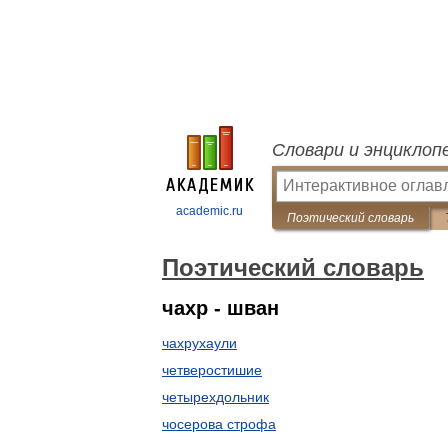
Словари и энциклоп
academic.ru
Поэтический словарь
Поэтический словарь
чахр - шван
чахрухаули
четверостишие
четырехдольник
чосерова строфа